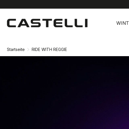
Zu
Zu
Inhalt
Navigation
WINT
springen
springen
Startseite
RIDE WITH REGGIE