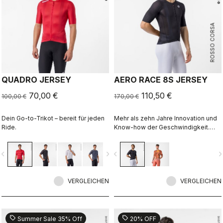
ROSSO CORSA
QUADRO JERSEY
AERO RACE 8S JERSEY
70,00 €
110,50 €
100,00 €
170,00 €
Dein Go-to-Trikot – bereit für jeden
Mehr als zehn Jahre Innovation und
Ride.
Know-how der Geschwindigkeit.
Unser schnellstes Trikot ist jetzt
noch schneller.
vigate_before
navigate_next
navigate_before
navigate_n
VERGLEICHEN
VERGLEICHEN
sell
sell
Summer Sale 35% Off
20% OFF