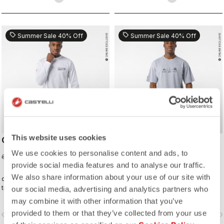
sell
sell
Summer Sale 40% Off
Summer Sale 40% Off
This website uses cookies
CORRETTO LS TEE
CORRETTO TEE
We use cookies to personalise content and ads, to
36,00 €
30,00 €
60,00 €
50,00 €
provide social media features and to analyse our traffic.
We also share information about your use of our site with
die Art von T-Shirt, die Sie täglich
die Art von T-Shirt, die Sie täglich
tragen wollen − denn Castelli
tragen wollen − denn Castelli
our social media, advertising and analytics partners who
begleitet Sie auch über den
begleitet Sie auch über den
may combine it with other information that you’ve
Radsport hinaus.
Radsport hinaus.
provided to them or that they’ve collected from your use
vigate_before
navigate_next
navigate_before
navigate_n