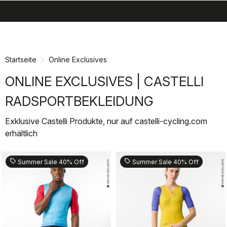
search
menu
shopping_cart
Zu
Zu
Inhalt
Navigation
springen
springen
Startseite
Online Exclusives
ONLINE EXCLUSIVES | CASTELLI
RADSPORTBEKLEIDUNG
Exklusive Castelli Produkte, nur auf castelli-cycling.com
erhältlich
sell
sell
Summer Sale 40% Off
Summer Sale 40% Off