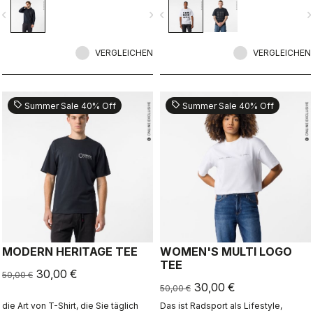
Radsport hinaus.
vigate_before
navigate_next
navigate_before
navigate_n
VERGLEICHEN
VERGLEICHEN
sell
sell
Summer Sale 40% Off
Summer Sale 40% Off
MODERN HERITAGE TEE
WOMEN'S MULTI LOGO
TEE
30,00 €
50,00 €
30,00 €
50,00 €
die Art von T-Shirt, die Sie täglich
Das ist Radsport als Lifestyle,