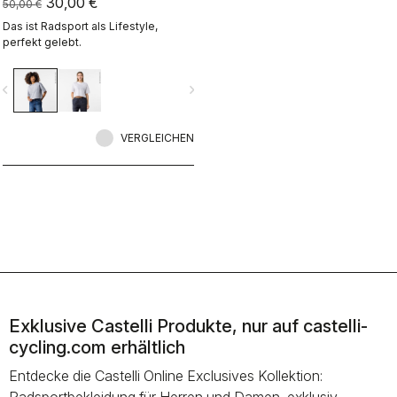
30,00 €
50,00 €
Das ist Radsport als Lifestyle,
perfekt gelebt.
vigate_before
navigate_next
VERGLEICHEN
Exklusive Castelli Produkte, nur auf castelli-
cycling.com erhältlich
Entdecke die Castelli Online Exclusives Kollektion: