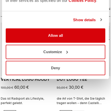
of their services as specified on our
Cookies Policy
.
VERGLEICHEN
VERGLEICHEN
Show details
sell
sell
Summer Sale 40% Off
Summer Sale 40% Off
Allow all
Customize
Deny
VERTICAL LOGO HOODY
DOT LOGO TEE
60,00 €
30,00 €
100,00 €
50,00 €
Das ist Radsport als Lifestyle,
die Art von T-Shirt, die Sie täglich
perfekt gelebt.
tragen wollen − denn Castelli
begleitet Sie auch über den