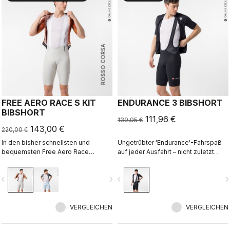
ROSSO CORSA
FREE AERO RACE S KIT
ENDURANCE 3 BIBSHORT
BIBSHORT
111,96 €
139,95 €
143,00 €
220,00 €
In den bisher schnellsten und
Ungetrübter 'Endurance'-Fahrspaß
bequemsten Free Aero Race
auf jeder Ausfahrt – nicht zuletzt
Bibshorts verschmelzen
dank des komfortabelsten
Tragekomfort und Aerodynamik
Sitzpolsters von Castelli.
vigate_before
navigate_next
navigate_before
navigate_n
miteinander.
VERGLEICHEN
VERGLEICHEN