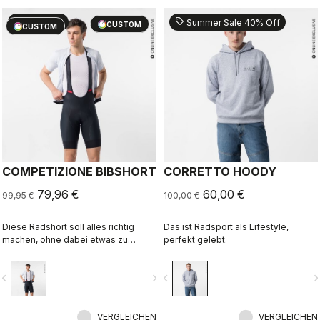
sell
sell
20% OFF
Summer Sale 40% Off
CUSTOM
CUSTOM
COMPETIZIONE BIBSHORT
CORRETTO HOODY
79,96 €
60,00 €
99,95 €
100,00 €
Diese Radshort soll alles richtig
Das ist Radsport als Lifestyle,
machen, ohne dabei etwas zu
perfekt gelebt.
übertreiben: Hochwertige
Materialien, Top-Passform,
vigate_before
navigate_next
navigate_before
navigate_n
Flachnähte, KISS Air2-Sitzpolster
und Beingripper, die direkt von
unserer Profi-Trägershort namens
Free Aero Race 4 Bibshort stammen.
VERGLEICHEN
VERGLEICHEN