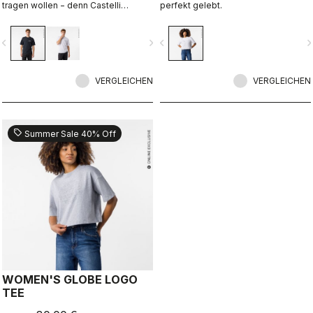
tragen wollen − denn Castelli
perfekt gelebt.
begleitet Sie auch über den
Radsport hinaus.
vigate_before
navigate_next
navigate_before
navigate_n
VERGLEICHEN
VERGLEICHEN
sell
Summer Sale 40% Off
WOMEN'S GLOBE LOGO
TEE