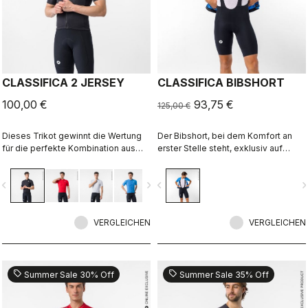
CLASSIFICA 2 JERSEY
CLASSIFICA BIBSHORT
100,00 €
93,75 €
125,00 €
Dieses Trikot gewinnt die Wertung
Der Bibshort, bei dem Komfort an
für die perfekte Kombination aus
erster Stelle steht, exklusiv auf
cleanem Look und hoher
castelli-cycling.com.
Performance. Der cross-gefärbte
vigate_before
navigate_next
navigate_before
navigate_n
Micro-Piqué-Stoff sorgt für Komfort
und einen raffinierten Look. Ein
Trikot, in dem du den ganzen Tag
gern unterwegs bist.
VERGLEICHEN
VERGLEICHEN
sell
sell
Summer Sale 30% Off
Summer Sale 35% Off