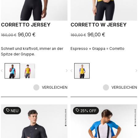
CORRETTO JERSEY
CORRETTO W JERSEY
96,00 €
96,00 €
160,00 €
160,00 €
Schnell und kraftvoll, immer an der
Espresso + Grappa = Corretto
Spitze der Gruppe.
vigate_before
navigate_next
navigate_before
navigate_n
VERGLEICHEN
VERGLEICHEN
sell
sell
NEU
25% OFF