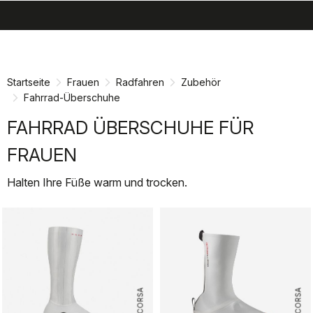
search
menu
shopping_cart
Zu
Zu
Inhalt
Navigation
springen
springen
Startseite
Frauen
Radfahren
Zubehör
Fahrrad-Überschuhe
FAHRRAD ÜBERSCHUHE FÜR
FRAUEN
Halten Ihre Füße warm und trocken.