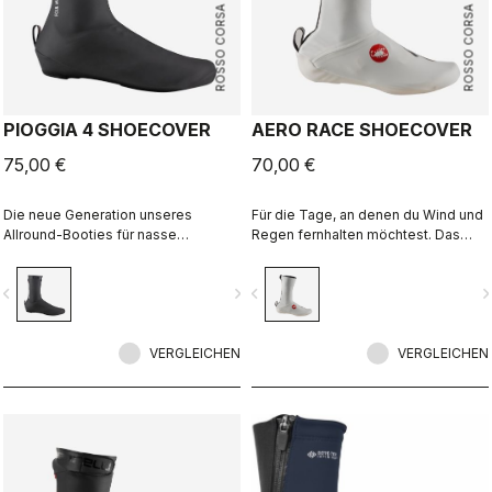
ROSSO CORSA
ROSSO CORSA
PIOGGIA 4 SHOECOVER
AERO RACE SHOECOVER
75,00 €
70,00 €
Die neue Generation unseres
Für die Tage, an denen du Wind und
Allround-Booties für nasse
Regen fernhalten möchtest. Das
Wetterbedingungen. Die Stretch-
dünne, dehnbare Material passt sich
Passform und das Fleecefutter
der Form des Schuhs an, sorgt für
vigate_before
navigate_next
navigate_before
navigate_n
machen diesen Bootie zu einem
eine perfekte, aerodynamische
warmen, bequemen Überschuh für
Passform und schützt zugleich vor
trockene Tage, der jedoch auch bei
Wind und Nässe.
nassem Wetter maximalen Schutz
VERGLEICHEN
VERGLEICHEN
bietet.