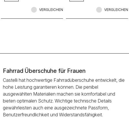
vollständigen Polartec® Power
VERGLEICHEN
Stretch®-Innenfutter, um unseren
VERGLEICHEN
wärmsten Überschuh aller Zeiten zu
erzeugen.
Fahrrad Überschuhe für Frauen
Castelli hat hochwertige Fahrradüberschuhe entwickelt, die
hohe Leistung garantieren können. Die penibel
ausgewählten Materialien machen sie komfortabel und
bieten optimalen Schutz. Wichtige technische Details
gewährleisten auch eine ausgezeichnete Passform,
Benutzerfreundlichkeit und Widerstandsfähigkeit.