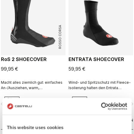
ROSSO CORSA
RoS 2 SHOECOVER
ENTRATA SHOECOVER
99,95 €
59,95 €
Macht alles ziemlich gut: einfaches
Wind- und Spritzschutz mit Fleece-
An-/Ausziehen, warm,
Isolierung halten den Entrata
spritzwassergeschützt,
funktional und einfach – und Ihre
atmungsaktiv. Das ergibt einen
Füße warm.
vigate_before
navigate_next
navigate_before
navigate_n
hervorragenden Allround-
Überschuh.
VERGLEICHEN
VERGLEICHEN
This website uses cookies