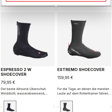
Alleskönner unter den Überschuhen.
für eine perfekte Passform, die nicht
einschnürt oder einschränkt.
ESPRESSO 2 W
ESTREMO SHOECOVER
SHOECOVER
159,95 €
79,95 €
Der beste Allround-Überschuh.
Für die Tage, an denen die meisten
Winddicht, wasserabweisend,
Leute auf dem Rollentrainer fahren.
extrem atmungsaktiv, warm, leichtes
Wir kombinieren eine mit Fleece
An- und Ausziehen. Rennrad und
gefütterte GORE-TEX
vigate_before
navigate_next
navigate_before
navigate_n
Gravel.
INFINIUM™WINDSTOPPER®-
Außenschicht mit einem