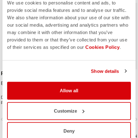
We use cookies to personalise content and ads, to
provide social media features and to analyse our traffic.
We also share information about your use of our site with
our social media, advertising and analytics partners who
may combine it with other information that you’ve
provided to them or that they’ve collected from your use
ROSSO CORSA
of their services as specified on our
Cookies Policy
.
Show details
PERFETTO SHOECOVER
UNLIMITED SHOECOVER
89,95 €
64,95 €
Allow all
Die zweckmäßige Konstruktion des
Der perfekte Bootie grenzenlose
Perfetto Shoecover ist, wie bei der
Abenteuer. Warmes Material mit
gesamten Perfetto-Kollektion,
Fleecefutter und DWR-Behandlung,
Customize
einschließlich des Gabba, auf Top-
das Sie warm und trocken hält. Dank
vigate_before
navigate_next
navigate_before
navigate_n
Performance mit außergewöhnlicher
des langen Reißverschlusses und
Atmungsaktivität und Passform
des dehnbaren Stoffs lassen sie
ausgelegt - mit einem hohen Maß an
sich leicht über massige MTB- oder
Deny
Schutz vor Spritzwasser. Der
VERGLEICHEN
Gravel-Schuhe ziehen und sorgen
VERGLEICHEN