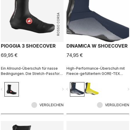
ROSSO CORSA
PIOGGIA 3 SHOECOVER
DINAMICA W SHOECOVER
69,95 €
74,95 €
Ein Allround-Überschuh für nasse
High-Performance-Überschuh mit
Bedingungen. Die Stretch-Passform
Fleece-gefüttertem GORE-TEX
und das Fleece-Futter machen ihn
INFINIUM™ WINDSTOPPER®-
zu einem warmen, komfortablen
Material, um Wind und Spritzwasser
vigate_before
navigate_next
navigate_before
navigate_n
Begleiter bei trockenen
draußen und Wärme drinnen zu
Bedingungen – und bei Nässe
halten. Frauenspezifische Passform
garantiert er maximalen Schutz.
mit reflektierendem Printdekor für
VERGLEICHEN
bessere Sichtbarkeit.
VERGLEICHEN