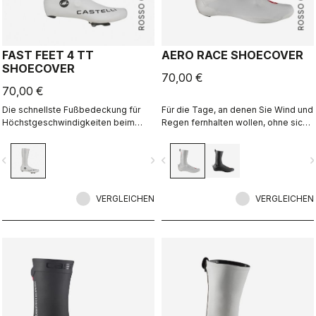
ROSSO CORSA
ROSSO CORSA
FAST FEET 4 TT
AERO RACE SHOECOVER
SHOECOVER
70,00 €
70,00 €
Die schnellste Fußbedeckung für
Für die Tage, an denen Sie Wind und
Höchstgeschwindigkeiten beim
Regen fernhalten wollen, ohne sich
Zeitfahren.
zu überladen. Das dünne, dehnbare
Material passt sich der Form des
vigate_before
navigate_next
navigate_before
navigate_n
Schuhs an, sorgt für eine perfekte,
aerodynamische Passform und
schützt zugleich vor Wind und
VERGLEICHEN
Nässe.
VERGLEICHEN