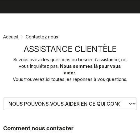
search
menu
shopping_cart
Passer
Passer
au
à
contenu
la
Accueil
Contactez nous
directement
navigation
directement
ASSISTANCE CLIENTÈLE
Si vous avez des questions ou besoin d’assistance, ne
vous inquiétez pas.
Nous sommes là pour vous
aider
.
Vous trouverez ici toutes les réponses à vos questions.
Comment nous contacter