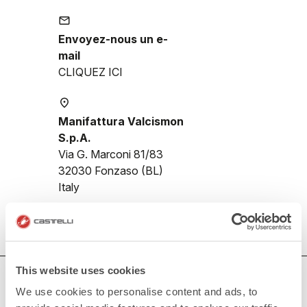
email
Envoyez-nous un e-
mail
CLIQUEZ ICI
place
Manifattura Valcismon
S.p.A.
Via G. Marconi 81/83
32030 Fonzaso (BL)
Italy
This website uses cookies
AVEZ-VOUS BESOIN D'AIDE ?
We use cookies to personalise content and ads, to
Si vous avez des doutes ou besoin d'aide, ne vous inquiétez