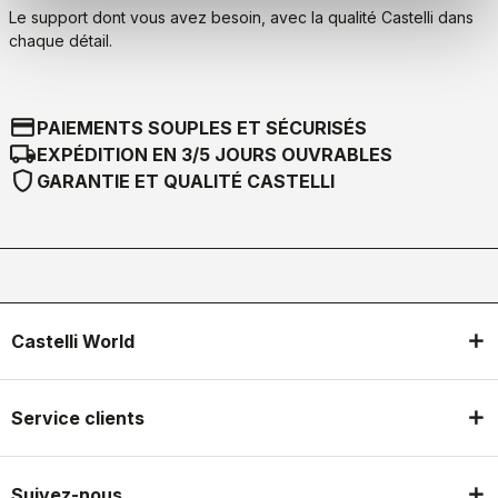
Le support dont vous avez besoin, avec la qualité Castelli dans
chaque détail.
credit_card
PAIEMENTS SOUPLES ET SÉCURISÉS
local_shipping
EXPÉDITION EN 3/5 JOURS OUVRABLES
shield
GARANTIE ET QUALITÉ CASTELLI
Castelli World
Service clients
Suivez-nous