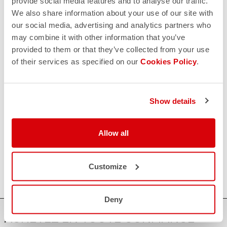
provide social media features and to analyse our traffic.
pas,
nous sommes là pour vous!
We also share information about your use of our site with
our social media, advertising and analytics partners who
may combine it with other information that you’ve
CONTACTEZ NOUS
provided to them or that they’ve collected from your use
email
of their services as specified on our
Cookies Policy
.
Vous avez une question à nous poser?
Contactez notre service clientèle
Cliquez ici
.
RETOURS ET REMBOURSEMENTS
Show details
replay
Retour de commande garanti
dans les 30 jours suivant la livraison
Découvrez la politique de retour
Allow all
FAQ
quiz
Vous avez d'autres questions ?
Pas de problème, nous avons toutes les réponses !
Customize
Cliquez ici
.
Deny
ACHETEZ EN TOUTE CONFIANCE