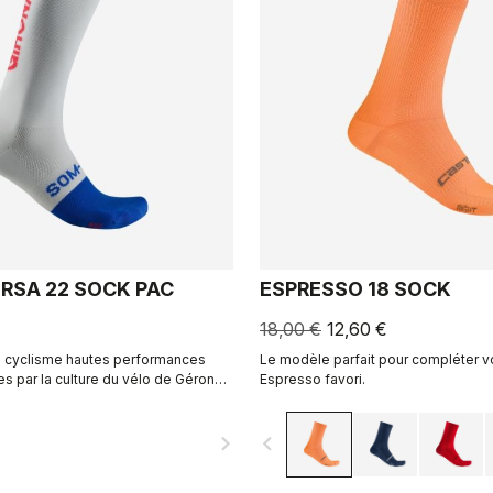
RSA 22 SOCK PAC
ESPRESSO 18 SOCK
18,00 €
12,60 €
 cyclisme hautes performances
Le modèle parfait pour compléter 
ées par la culture du vélo de Gérone.
Espresso favori.
llaboration avec R-A/D.
navigate_next
navigate_before