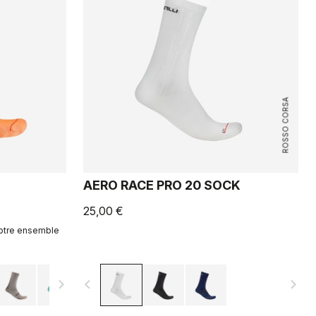
ROSSO CORSA
AERO RACE PRO 20 SOCK
25,00 €
votre ensemble
navigate_next
navigate_before
navigate_next