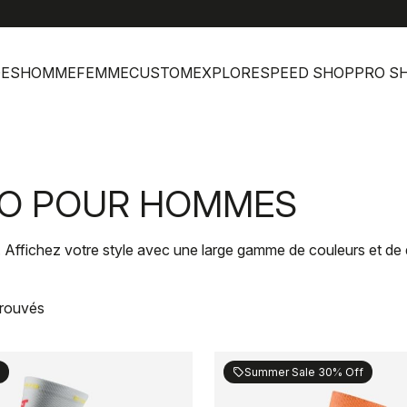
help
Servic
DES
HOMME
FEMME
CUSTOM
EXPLORE
SPEED SHOP
PRO S
LO POUR HOMMES
 Affichez votre style avec une large gamme de couleurs et de 
trouvés
Summer Sale 30% Off
sell