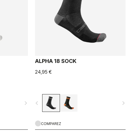
ALPHA 18 SOCK
24,95 €
navigate_next
navigate_before
navigate_next
COMPAREZ