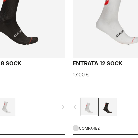
18 SOCK
ENTRATA 12 SOCK
17,00 €
navigate_next
navigate_before
COMPAREZ