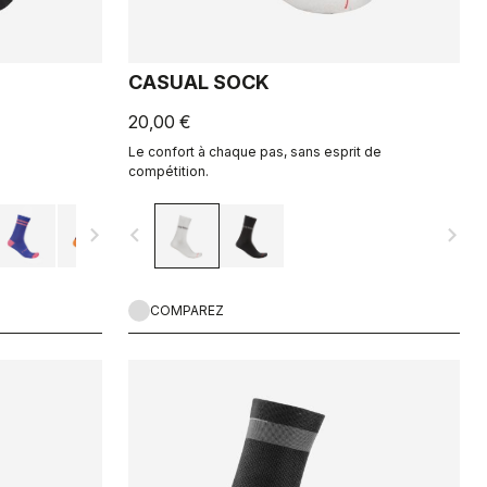
CASUAL SOCK
20,00 €
Le confort à chaque pas, sans esprit de
compétition.
navigate_next
navigate_before
navigate_next
COMPAREZ