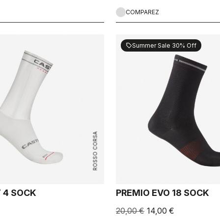
COMPAREZ
Summer Sale 30% Off
sell
ROSSO CORSA
T 4 SOCK
PREMIO EVO 18 SOCK
20,00 €
14,00 €