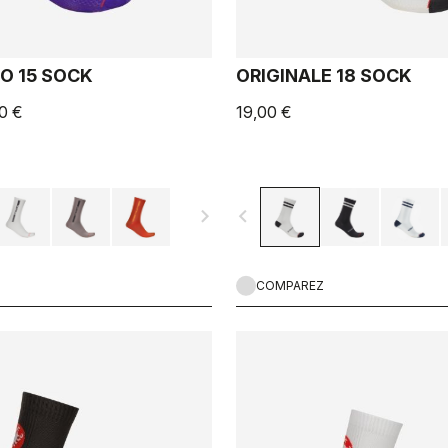
O 15 SOCK
ORIGINALE 18 SOCK
0 €
19,00 €
navigate_next
navigate_before
COMPAREZ