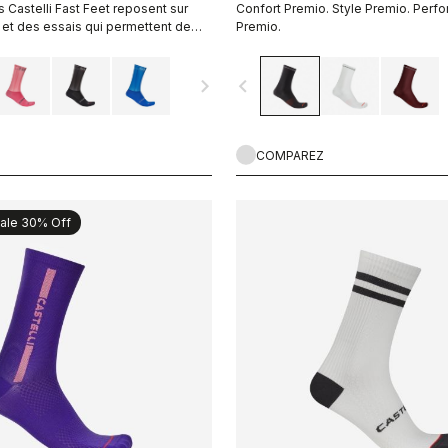
 Castelli Fast Feet reposent sur
Confort Premio. Style Premio. Perf
et des essais qui permettent de
Premio.
xigences d’aérodynamisme.
navigate_next
navigate_before
COMPAREZ
ale 30% Off