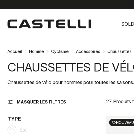
Passer
Passer
au
à
SOL
contenu
la
directement
navigation
directement
Accueil
Homme
Cyclisme
Accessoires
Chaussettes
CHAUSSETTES DE VÉ
Chaussettes de vélo pour hommes pour toutes les saisons.
27 Produits 
tune
MASQUER LES FILTRES
TYPE
NOUVEAU
sell
Été