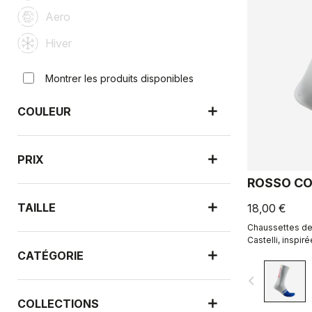
Aero
Hiver
Montrer les produits disponibles
COULEUR
PRIX
ROSSO CO
TAILLE
18,00 €
Chaussettes de
Castelli, inspir
Imaginées en co
CATÉGORIE
navigate_before
COLLECTIONS