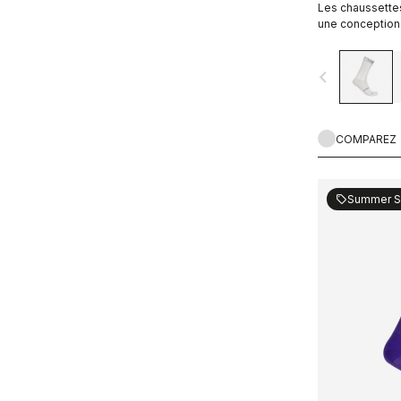
Les chaussettes
une conception 
répondre aux e
navigate_before
COMPAREZ
Summer S
sell