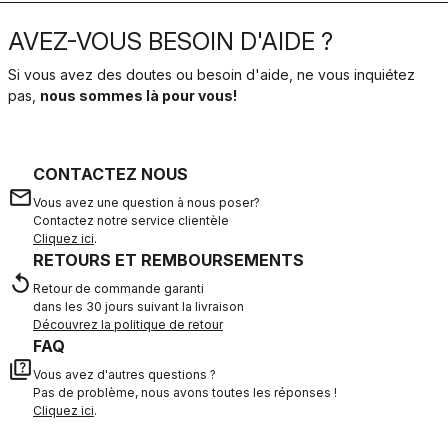
AVEZ-VOUS BESOIN D'AIDE ?
Si vous avez des doutes ou besoin d'aide, ne vous inquiétez
pas,
nous sommes là pour vous!
CONTACTEZ NOUS
email
Vous avez une question à nous poser?
Contactez notre service clientèle
Cliquez ici
.
RETOURS ET REMBOURSEMENTS
replay
Retour de commande garanti
dans les 30 jours suivant la livraison
Découvrez la politique de retour
FAQ
quiz
Vous avez d'autres questions ?
Pas de problème, nous avons toutes les réponses !
Cliquez ici
.