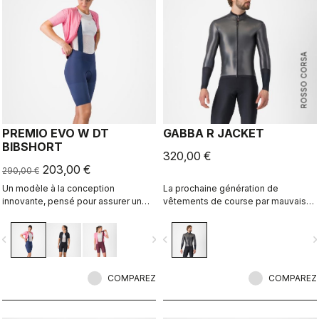
ROSSO CORSA
PREMIO EVO W DT
GABBA R JACKET
BIBSHORT
320,00 €
203,00 €
290,00 €
Un modèle à la conception
La prochaine génération de
innovante, pensé pour assurer un
vêtements de course par mauvais
confort maximal sur les longues
temps est arrivée. La veste à
distances, ainsi que d’excellentes
manches longues Gabba R est la
vigate_before
navigate_next
navigate_before
navigate_n
propriétés de maintien, de vitesse
plus protectrice et la plus
et de durabilité.
aérodynamique de tous les temps.
COMPAREZ
COMPAREZ