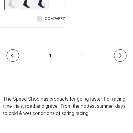
vigate_before
navigate_next
COMPAREZ
(en
1
2
arrow_back_ios
arrow_forward_ios
cours)
The Speed Shop has products for going faster. For racing
time trials, road and gravel. From the hottest summer days
to cold & wet conditions of spring racing.