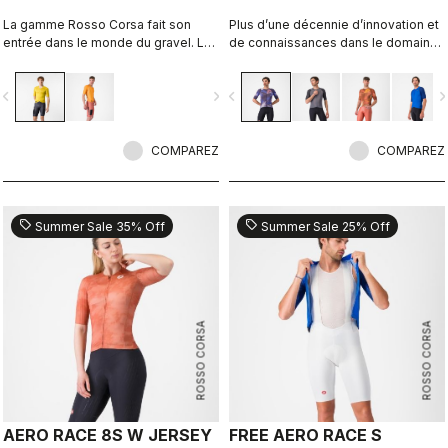
La gamme Rosso Corsa fait son
Plus d’une décennie d’innovation et
entrée dans le monde du gravel. La
de connaissances dans le domaine
combinaison de gravel totalement
de la vitesse. Notre maillot le plus
aérodynamique et totalement
rapide l’est désormais encore plus.
vigate_before
navigate_next
navigate_before
navigate_n
fonctionnelle.
COMPAREZ
COMPAREZ
sell
sell
Summer Sale 35% Off
Summer Sale 25% Off
ROSSO CORSA
ROSSO CORSA
AERO RACE 8S W JERSEY
FREE AERO RACE S