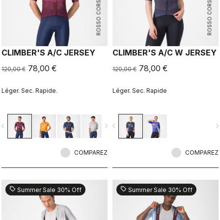
ROSSO CORSA
ROSSO CORSA
CLIMBER'S A/C JERSEY
CLIMBER'S A/C W JERSEY
78,00 €
78,00 €
120,00 €
120,00 €
Léger. Sec. Rapide.
Léger. Sec. Rapide
vigate_before
navigate_next
navigate_before
navigate_n
COMPAREZ
COMPAREZ
sell
sell
Summer Sale 30% Off
Summer Sale 30% Off