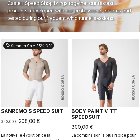
Castelli Speed Shop brings together our fastest
products, developed with our professional athletes and
tested during our frequent wind tunnel sessions.
sell
Summer Sale 35% Off
ROSSO CORSA
ROSSO CORSA
SANREMO S SPEED SUIT
BODY PAINT V TT
SPEEDSUIT
208,00 €
320,00 €
300,00 €
La nouvelle évolution de la
La combinaison la plus rapide pour