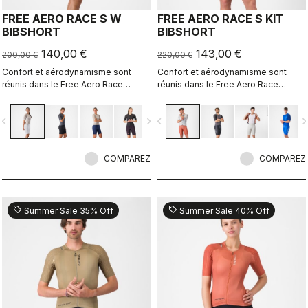
FREE AERO RACE S W
FREE AERO RACE S KIT
BIBSHORT
BIBSHORT
140,00 €
143,00 €
200,00 €
220,00 €
Confort et aérodynamisme sont
Confort et aérodynamisme sont
réunis dans le Free Aero Race
réunis dans le Free Aero Race
Bibshort le plus rapide et le plus
Bibshort le plus rapide et le plus
confortable à ce jour.
confortable à ce jour.
vigate_before
navigate_next
navigate_before
navigate_n
COMPAREZ
COMPAREZ
sell
sell
Summer Sale 35% Off
Summer Sale 40% Off