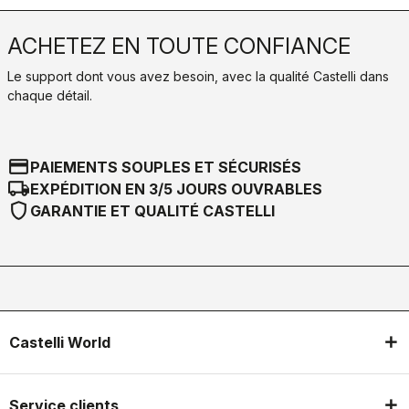
ACHETEZ EN TOUTE CONFIANCE
Le support dont vous avez besoin, avec la qualité Castelli dans
chaque détail.
credit_card
PAIEMENTS SOUPLES ET SÉCURISÉS
local_shipping
EXPÉDITION EN 3/5 JOURS OUVRABLES
shield
GARANTIE ET QUALITÉ CASTELLI
Castelli World
Service clients