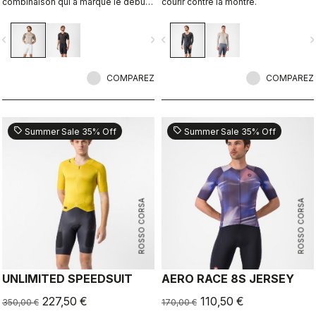
combinaison qui a marqué le début
courir contre la montre.
d’une révolution.
vigate_before
navigate_next
navigate_before
navigate_n
COMPAREZ
COMPAREZ
sell
sell
Summer Sale 35% Off
Summer Sale 35% Off
ROSSO CORSA
ROSSO CORSA
UNLIMITED SPEEDSUIT
AERO RACE 8S JERSEY
227,50 €
110,50 €
350,00 €
170,00 €