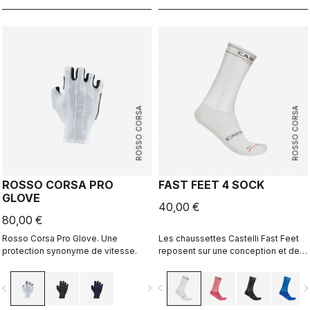
compte. Elle s'est avérée être notre
veste la plus rapide dans les tests
que nous avons effectués en
soufflerie, donc tu sais que tu ne
sacrifies pas la vitesse pour rester
sec.
ROSSO CORSA
ROSSO CORSA
ROSSO CORSA PRO
FAST FEET 4 SOCK
GLOVE
40,00 €
80,00 €
Rosso Corsa Pro Glove. Une
Les chaussettes Castelli Fast Feet
protection synonyme de vitesse.
reposent sur une conception et des
essais qui permettent de répondre
aux exigences d’aérodynamisme.
vigate_before
navigate_next
navigate_before
navigate_n