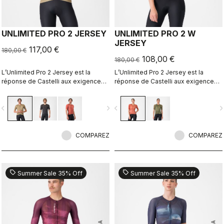
UNLIMITED PRO 2 JERSEY
UNLIMITED PRO 2 W
JERSEY
117,00 €
180,00 €
108,00 €
180,00 €
L’Unlimited Pro 2 Jersey est la
L’Unlimited Pro 2 Jersey est la
réponse de Castelli aux exigences
réponse de Castelli aux exigences
en pleine évolution des athlètes de
en pleine évolution des athlètes de
gravel qui veulent profiter du
gravel qui veulent profiter du
vigate_before
navigate_next
navigate_before
navigate_n
moindre gain marginal, sans sacrifier
moindre gain marginal, sans sacrifier
l’esprit du sport.
l’esprit du sport.
COMPAREZ
COMPAREZ
sell
sell
Summer Sale 35% Off
Summer Sale 35% Off