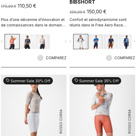
BIBSHORT
110,50 €
170,00 €
150,00 €
200,00 €
Plus d’une décennie d’innovation et
Confort et aérodynamisme sont
de connaissances dans le domaine
réunis dans le Free Aero Race
de la vitesse. Notre maillot le plus
Bibshort le plus rapide et le plus
rapide l’est désormais encore plus
confortable à ce jour.
vigate_before
navigate_next
navigate_before
navigate_n
COMPAREZ
COMPAREZ
sell
sell
Summer Sale 30% Off
Summer Sale 35% Off
ROSSO CORSA
ROSSO CORSA