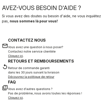
AVEZ-VOUS BESOIN D'AIDE ?
Si vous avez des doutes ou besoin d'aide, ne vous inquiétez
pas,
nous sommes là pour vous!
CONTACTEZ NOUS
email
Vous avez une question à nous poser?
Contactez notre service clientèle
Cliquez ici
.
RETOURS ET REMBOURSEMENTS
replay
Retour de commande garanti
dans les 30 jours suivant la livraison
Découvrez la politique de retour
FAQ
quiz
Vous avez d'autres questions ?
Pas de problème, nous avons toutes les réponses !
Cliquez ici
.