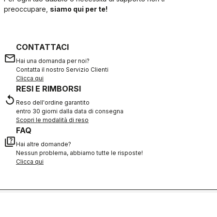
preoccupare,
siamo qui per te!
CONTATTACI
email
Hai una domanda per noi?
Contatta il nostro Servizio Clienti
Clicca qui
RESI E RIMBORSI
replay
Reso dell'ordine garantito
entro 30 giorni dalla data di consegna
Scopri le modalità di reso
FAQ
quiz
Hai altre domande?
Nessun problema, abbiamo tutte le risposte!
Clicca qui
ACQUISTA IN SICUREZZA