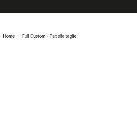
search
menu
shopping_cart
Vai
Vai
al
alla
contenuto
navigazione
Home
Full Custom - Tabella taglie