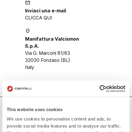
email
Inviaci una e-mail
CLICCA QUI
place
Manifattura Valcismon
S.p.A.
Via G. Marconi 81/83
32030 Fonzaso (BL)
Italy
HAI BISOGNO DI AIUTO?
This website uses cookies
Per ogni tuo dubbio o necessità di supporto non ti
We use cookies to personalise content and ads, to
preoccupare,
siamo qui per te!
provide social media features and to analyse our traffic.