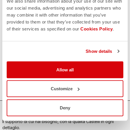
We also share information about your use of our site with
our social media, advertising and analytics partners who
may combine it with other information that you’ve
CONTATTACI
email
provided to them or that they’ve collected from your use
Hai una domanda per noi?
of their services as specified on our
Cookies Policy
.
Contatta il nostro Servizio Clienti
Clicca qui
RESI E RIMBORSI
replay
Reso dell'ordine garantito
Show details
entro 30 giorni dalla data di consegna
Scopri le modalità di reso
FAQ
Allow all
quiz
Hai altre domande?
Nessun problema, abbiamo tutte le risposte!
Clicca qui
Customize
Deny
ACQUISTA IN SICUREZZA
Il supporto di cui hai bisogno, con la qualità Castelli in ogni
dettaglio.