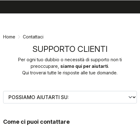
search
menu
shopping_cart
Vai
Vai
al
alla
contenuto
navigazione
Home
Contattaci
SUPPORTO CLIENTI
Per ogni tuo dubbio o necessità di supporto non ti
preoccupare,
siamo qui per aiutarti
.
Qui troverai tutte le risposte alle tue domande.
Come ci puoi contattare