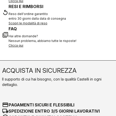
Clicca qui
RESI E RIMBORSI
replay
Reso dell'ordine garantito
entro 30 giorni dalla data di consegna
Scopri le modalità di reso
FAQ
quiz
Hai altre domande?
Nessun problema, abbiamo tutte le risposte!
Clicca qui
ACQUISTA IN SICUREZZA
Il supporto di cui hai bisogno, con la qualità Castelli in ogni
dettaglio.
credit_card
PAGAMENTI SICURI E FLESSIBILI
local_shipping
SPEDIZIONE ENTRO 3/5 GIORNI LAVORATIVI