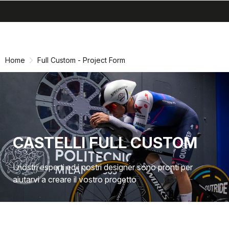
search
menu
shopping_cart
Vai
Vai
al
alla
contenuto
navigazione
Home
Full Custom - Project Form
CASTELLI FULL CUSTOM
I nostri esperti ed i nostri designer sono pronti per
aiutarvi a creare il vostro progetto