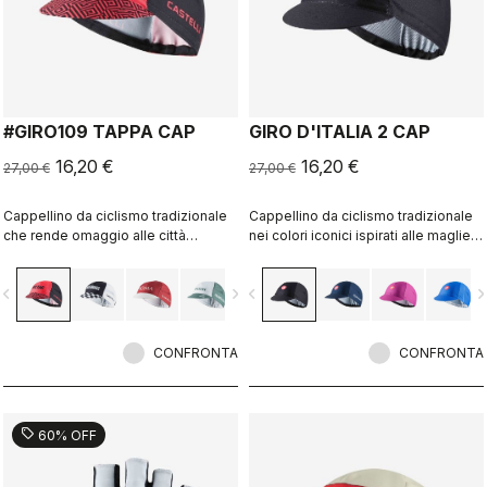
#GIRO109 TAPPA CAP
GIRO D'ITALIA 2 CAP
16,20 €
16,20 €
27,00 €
27,00 €
Cappellino da ciclismo tradizionale
Cappellino da ciclismo tradizionale
che rende omaggio alle città
nei colori iconici ispirati alle maglie
simbolo del percorso del Giro
dei leader del Giro d’Italia.
d’Italia.
vigate_before
navigate_next
navigate_before
navigate_n
CONFRONTA
CONFRONTA
sell
60% OFF