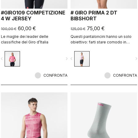
#GIRO109 COMPETIZIONE
# GIRO PRIMA 2 DT
4 W JERSEY
BIBSHORT
60,00 €
75,00 €
100,00 €
125,00 €
Le maglie dei leader delle
Questi pantaloncini hanno un solo
classifiche del Giro d’Italia
obiettivo: farti stare comodo in
modo che tu possa goderti il
viaggio.
vigate_before
navigate_next
navigate_before
navigate_n
CONFRONTA
CONFRONTA