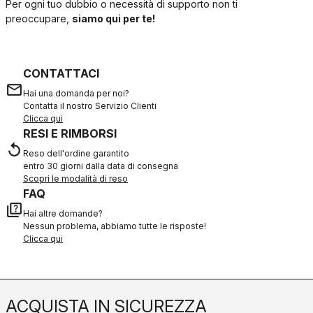
Per ogni tuo dubbio o necessità di supporto non ti
preoccupare,
siamo qui per te!
CONTATTACI
email
Hai una domanda per noi?
Contatta il nostro Servizio Clienti
Clicca qui
RESI E RIMBORSI
replay
Reso dell'ordine garantito
entro 30 giorni dalla data di consegna
Scopri le modalità di reso
FAQ
quiz
Hai altre domande?
Nessun problema, abbiamo tutte le risposte!
Clicca qui
ACQUISTA IN SICUREZZA