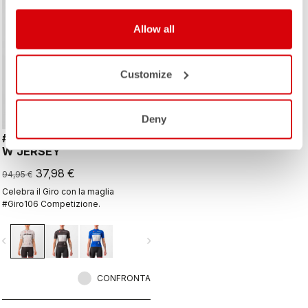
Allow all
Customize
Deny
#GIRO106 COMPETIZIONE
W JERSEY
37,98 €
94,95 €
Celebra il Giro con la maglia
#Giro106 Competizione.
vigate_before
navigate_next
CONFRONTA