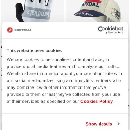
#GIRO 3 GLOVE
GIRO26 150 YEARS
This website uses cookies
CYCLING CAP
16,00 €
40,00 €
We use cookies to personalise content and ads, to
25,00 €
provide social media features and to analyse our traffic.
Guanto pensato per correre, con
Un cappellino da ciclismo
We also share information about your use of our site with
ottimo grip e la giusta imbottitura.
intramontabile, caratterizzato dal
design deciso del team Soudal
our social media, advertising and analytics partners who
Quick-Step.
may combine it with other information that you’ve
vigate_before
navigate_next
navigate_before
navigate_n
provided to them or that they’ve collected from your use
of their services as specified on our
Cookies Policy
.
CONFRONTA
CONFRONTA
Show details
sell
60% OFF