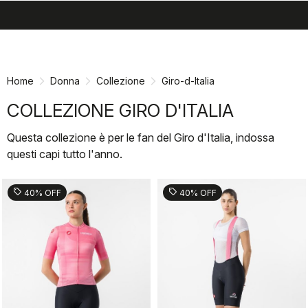
search
menu
shopping_cart
Vai
Vai
al
alla
contenuto
navigazione
Home
Donna
Collezione
Giro-d-Italia
COLLEZIONE GIRO D'ITALIA
Questa collezione è per le fan del Giro d'Italia, indossa
questi capi tutto l'anno.
sell
sell
40% OFF
40% OFF