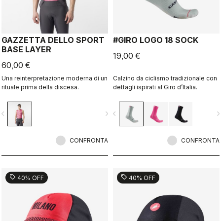
GAZZETTA DELLO SPORT
#GIRO LOGO 18 SOCK
BASE LAYER
19,00 €
60,00 €
Una reinterpretazione moderna di un
Calzino da ciclismo tradizionale con
rituale prima della discesa.
dettagli ispirati al Giro d’Italia.
vigate_before
navigate_next
navigate_before
navigate_n
CONFRONTA
CONFRONTA
sell
sell
40% OFF
40% OFF