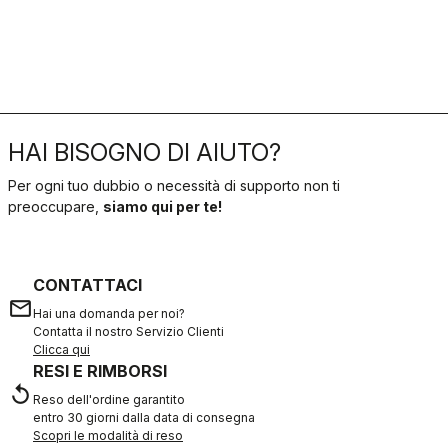
HAI BISOGNO DI AIUTO?
Per ogni tuo dubbio o necessità di supporto non ti
preoccupare,
siamo qui per te!
CONTATTACI
email
Hai una domanda per noi?
Contatta il nostro Servizio Clienti
Clicca qui
RESI E RIMBORSI
replay
Reso dell'ordine garantito
entro 30 giorni dalla data di consegna
Scopri le modalità di reso