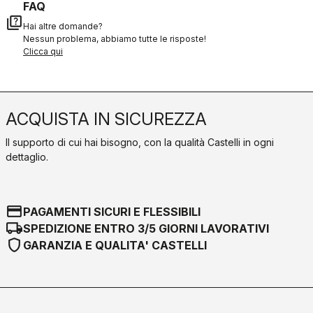
FAQ
quiz
Hai altre domande?
Nessun problema, abbiamo tutte le risposte!
Clicca qui
ACQUISTA IN SICUREZZA
Il supporto di cui hai bisogno, con la qualità Castelli in ogni
dettaglio.
credit_card
PAGAMENTI SICURI E FLESSIBILI
local_shipping
SPEDIZIONE ENTRO 3/5 GIORNI LAVORATIVI
shield
GARANZIA E QUALITA' CASTELLI