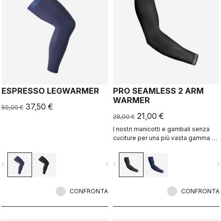
ESPRESSO LEGWARMER
PRO SEAMLESS 2 ARM
WARMER
37,50 €
50,00 €
21,00 €
28,00 €
I nostri manicotti e gambali senza
cuciture per una più vasta gamma di
temperature d'utilizzo ed un comfort
impareggiabile.
vigate_before
navigate_next
navigate_before
navigate_n
CONFRONTA
CONFRONTA