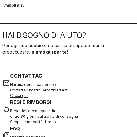
traspiranti.
HAI BISOGNO DI AIUTO?
Per ogni tuo dubbio o necessità di supporto non ti
preoccupare,
siamo qui per te!
CONTATTACI
email
Hai una domanda per noi?
Contatta il nostro Servizio Clienti
Clicca qui
RESI E RIMBORSI
replay
Reso dell'ordine garantito
entro 30 giorni dalla data di consegna
Scopri le modalità di reso
FAQ
quiz