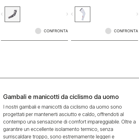
edizione limitata.
vigate_before
navigate_next
navigate_before
navigate_n
CONFRONTA
CONFRONTA
Gambali e manicotti da ciclismo da uomo
I nostri gambali e manicotti da ciclismo da uomo sono
progettati per mantenerti asciutto e caldo, offrendoti al
contempo una sensazione di comfort impareggiabile. Oltre a
garantire un eccellente isolamento termico, senza
surriscaldare troppo, sono estremamente leggeri e