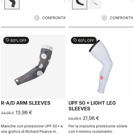
vigate_before
navigate_next
navigate_before
navigate_n
estreme.
CONFRONTA
CONFRONTA
sell
sell
60% OFF
60% OFF
R-A/D ARM SLEEVES
UPF 50 + LIGHT LEG
SLEEVES
13,98 €
34,95 €
21,98 €
54,95 €
Maniche con protezione UPF 50+ e
Per la massima protezione solare
una grafica di Richard Pearce in
con il minimo isolamento.