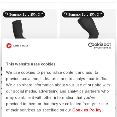
sell
sell
Summer Sale 25% Off
Summer Sale 25% Off
This website uses cookies
NANO FLEX 3G
NANO FLEX 3G
We use cookies to personalise content and ads, to
ARMWARMER
LEGWARMER
provide social media features and to analyse our traffic.
37,50 €
63,75 €
50,00 €
85,00 €
We also share information about your use of our site with
Nano Flex per il miglior manicotto:
Nano Flex per il miglior gambale:
our social media, advertising and analytics partners who
caldo e confortevole con l’asciutto,
caldo e confortevole con l’asciutto,
may combine it with other information that you’ve
idrorepellente in condizioni umide e
idrorepellente in condizioni umide e
sempre caldo nelle giornate più
provided to them or that they’ve collected from your use
sempre caldo nelle giornate più
vigate_before
navigate_next
navigate_before
navigate_n
estreme.
estreme.
of their services as specified on our
Cookies Policy
.