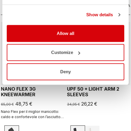
CONFRONTA
CONFRONTA
Show details
sell
sell
Summer Sale 25% Off
25% OFF
Allow all
Customize
Deny
NANO FLEX 3G
UPF 50 + LIGHT ARM 2
KNEEWARMER
SLEEVES
48,75 €
26,22 €
65,00 €
34,95 €
Nano Flex per il miglior manicotto:
caldo e confortevole con l’asciutto,
idrorepellente in condizioni umide e
sempre caldo nelle giornate più