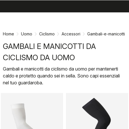
search
menu
shopping_cart
Vai
Vai
al
alla
contenuto
navigazione
Home
Uomo
Ciclismo
Accessori
Gambali-e-manicotti
GAMBALI E MANICOTTI DA
CICLISMO DA UOMO
Gambali e manicotti da ciclismo da uomo per mantenerti
caldo e protetto quando sei in sella. Sono capi essenziali
nel tuo guardaroba.