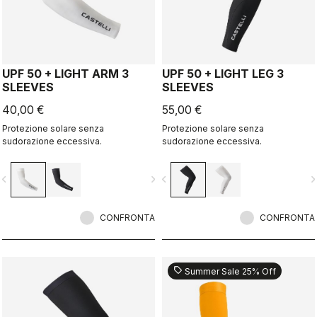
UPF 50 + LIGHT ARM 3
UPF 50 + LIGHT LEG 3
SLEEVES
SLEEVES
40,00 €
55,00 €
Protezione solare senza
Protezione solare senza
sudorazione eccessiva.
sudorazione eccessiva.
vigate_before
navigate_next
navigate_before
navigate_n
CONFRONTA
CONFRONTA
sell
Summer Sale 25% Off