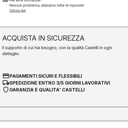
Hai altre domande?
Nessun problema, abbiamo tutte le risposte!
Clicca qui
ACQUISTA IN SICUREZZA
Il supporto di cui hai bisogno, con la qualità Castelli in ogni
dettaglio.
credit_card
PAGAMENTI SICURI E FLESSIBILI
local_shipping
SPEDIZIONE ENTRO 3/5 GIORNI LAVORATIVI
shield
GARANZIA E QUALITA' CASTELLI