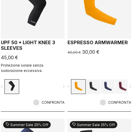
UPF 50 + LIGHT KNEE 3
ESPRESSO ARMWARMER
SLEEVES
30,00 €
40,00 €
45,00 €
Protezione solare senza
sudorazione eccessiva.
vigate_before
navigate_next
navigate_before
navigate_n
CONFRONTA
CONFRONTA
sell
sell
Summer Sale 25% Off
Summer Sale 25% Off