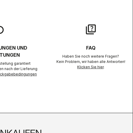
lay
quiz
UNGEN UND
FAQ
TUNGEN
Haben Sie noch weitere Fragen?
Kein Problem, wir haben alle Antworten!
ellung garantiert
Klicken Sie hier
.
en nach der Lieferung
Rückgabebedingungen