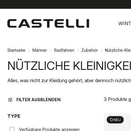
Zu
Zu
Inhalt
Navigation
WINT
springen
springen
Startseite
Männer
Radfahren
Zubehör
Nützliche-Kle
NÜTZLICHE KLEINIGKE
Alles, was nicht zur Kleidung gehört, aber dennoch nützlich
3 Produkte 
tune
FILTER AUSBLENDEN
TYPE
NEU
sell
Verfügbare Produkte anzeigen