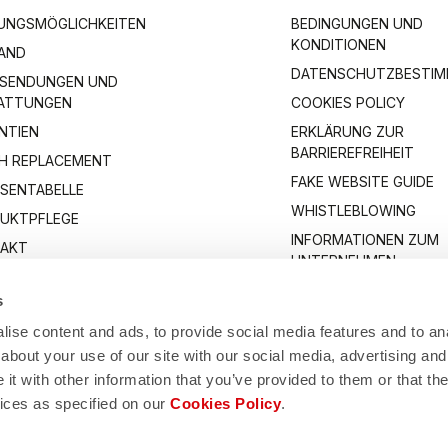
UNGSMÖGLICHKEITEN
BEDINGUNGEN UND
KONDITIONEN
AND
DATENSCHUTZBESTI
SENDUNGEN UND
ATTUNGEN
COOKIES POLICY
NTIEN
ERKLÄRUNG ZUR
BARRIEREFREIHEIT
H REPLACEMENT
FAKE WEBSITE GUIDE
SENTABELLE
WHISTLEBLOWING
UKTPFLEGE
INFORMATIONEN ZUM
AKT
UNTERNEHMEN
s
ise content and ads, to provide social media features and to anal
about your use of our site with our social media, advertising and
t with other information that you’ve provided to them or that the
vices as specified on our
Cookies Policy
.
Manifattura Valcismon S.p.A.
1/83, 32030 Fonzaso (BL), Italy - P.IVA: 00023370257 - CAP.SOC. €2.349.323,0