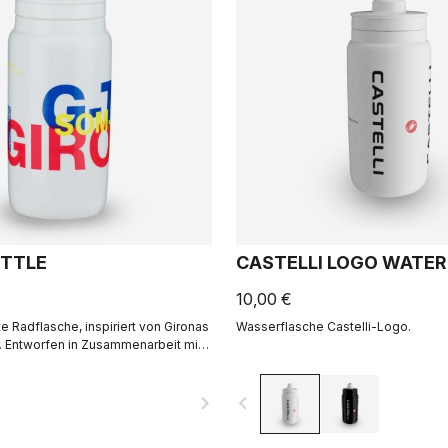
TTLE
CASTELLI LOGO WATER
10,00 €
e Radflasche, inspiriert von Gironas
Wasserflasche Castelli-Logo.
. Entworfen in Zusammenarbeit mit
navigate_next
navigate_before