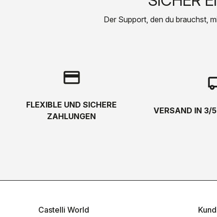
SICHER E
Der Support, den du brauchst, mit 
credit_card
local_s
FLEXIBLE UND SICHERE
VERSAND IN 3/
ZAHLUNGEN
Castelli World
Kund