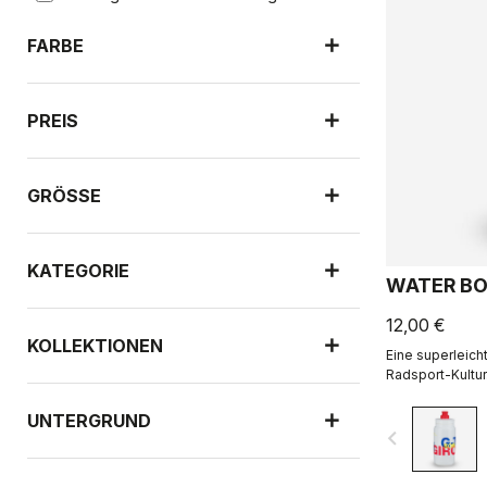
FARBE
PREIS
GRÖSSE
KATEGORIE
WATER BO
12,00 €
KOLLEKTIONEN
Eine superleicht
Radsport-Kultur
R-A/D.
UNTERGRUND
navigate_before