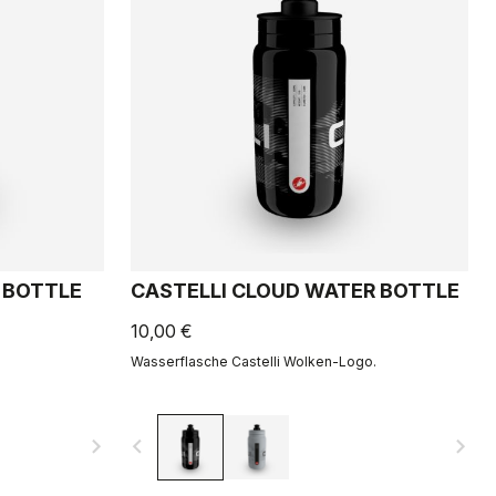
 BOTTLE
CASTELLI CLOUD WATER BOTTLE
10,00 €
Wasserflasche Castelli Wolken-Logo.
navigate_next
navigate_before
navigate_next