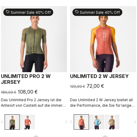
sell
sell
Summer Sale 40% Off
Summer Sale 40% Off
UNLIMITED PRO 2 W
UNLIMITED 2 W JERSEY
JERSEY
72,00 €
120,00 €
108,00 €
180,00 €
Das Unlimited Pro 2 Jersey ist die
Das Unlimited 2 W Jersey bietet all
Antwort von Castelli auf die immer
die Performance, die Sie für lange
höher werdenden Anforderungen
Touren mit dem Rad benötigen.
von Gravel-Fahrern, die alles aus
vigate_before
navigate_next
navigate_before
navigate_n
ihrer Ausrüstung herausholen
möchten, ohne dabei den Geist des
Sports zu vergessen.