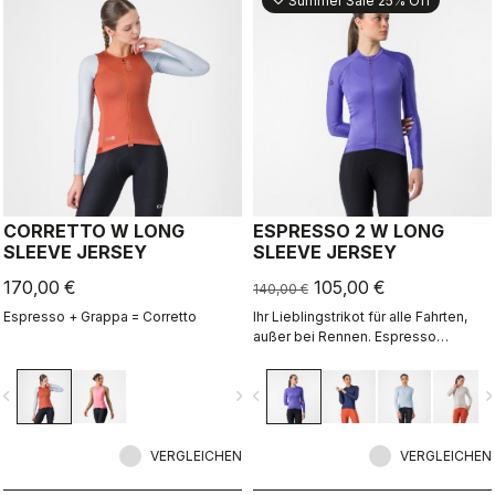
Summer Sale 25% Off
CORRETTO W LONG
ESPRESSO 2 W LONG
SLEEVE JERSEY
SLEEVE JERSEY
170,00 €
105,00 €
140,00 €
Espresso + Grappa = Corretto
Ihr Lieblingstrikot für alle Fahrten,
außer bei Rennen. Espresso
Komfort und Style, überarbeitet und
perfektioniert. 2.0. Sommerleichtes
vigate_before
navigate_next
navigate_before
navigate_n
Material für kühle Tage.
VERGLEICHEN
VERGLEICHEN