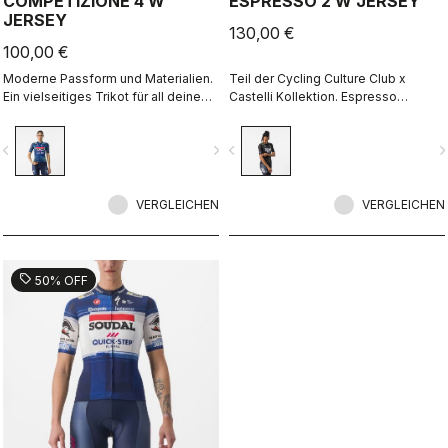
COMPETIZIONE 4 W
ESPRESSO 2 W JERSEY
JERSEY
130,00 €
100,00 €
Moderne Passform und Materialien.
Teil der Cycling Culture Club x
Ein vielseitiges Trikot für all deine
Castelli Kollektion. Espresso
Fahrten.
Komfort und Style, überarbeitet und
perfektioniert. 2.0.
vigate_before
navigate_next
navigate_before
navigate_n
VERGLEICHEN
VERGLEICHEN
sell
50% OFF