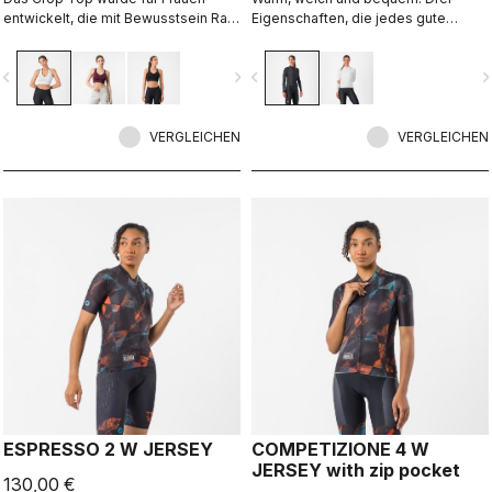
entwickelt, die mit Bewusstsein Rad
Eigenschaften, die jedes gute
fahren, nicht für Bestleistungen
Thermotrikot haben sollte. Da trifft
das Espresso Thermal W Jersey voll
vigate_before
navigate_next
navigate_before
navigate_n
ins Schwarze. Der luxuriös weiche
Stoff fühlt sich wunderbar auf der
Haut an, hält Sie warm und ist vor
VERGLEICHEN
allem komfortabel.
VERGLEICHEN
ESPRESSO 2 W JERSEY
COMPETIZIONE 4 W
JERSEY with zip pocket
130,00 €