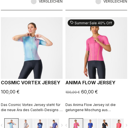
VERGLEICHEN
VERGLEICHEN
sell
Summer Sale 40% Off
COSMIC VORTEX JERSEY
ANIMA FLOW JERSEY
100,00 €
60,00 €
100,00 €
Das Cosmic Vortex Jersey steht für
Das Anima Flow Jersey ist die
die neue Ära des Castelli-Designs −
gelungene Mischung aus
kompromisslos kraftvoll, für
Performance, Komfort und
Hochleistung geboren.
zeitlosem Stil
vigate_before
navigate_next
navigate_before
navigate_n