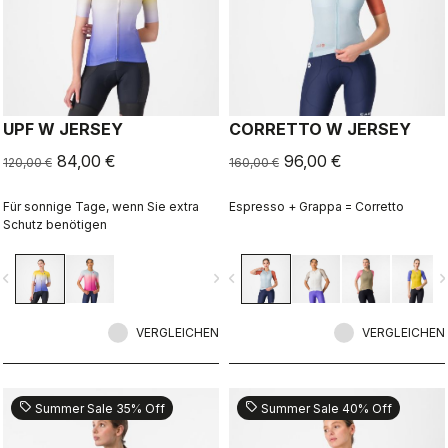
UPF W JERSEY
CORRETTO W JERSEY
84,00 €
96,00 €
120,00 €
160,00 €
Für sonnige Tage, wenn Sie extra
Espresso + Grappa = Corretto
Schutz benötigen
vigate_before
navigate_next
navigate_before
navigate_n
VERGLEICHEN
VERGLEICHEN
sell
sell
Summer Sale 35% Off
Summer Sale 40% Off