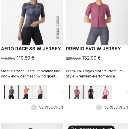
ROSSO CORSA
AERO RACE 8S W JERSEY
PREMIO EVO W JERSEY
110,50 €
132,00 €
170,00 €
220,00 €
Mehr als zehn Jahre Innovation und
Premium-Tragekomfort. Premium-
Know-how der Geschwindigkeit.
Style. Premium-Performance.
Unser schnellstes Trikot ist jetzt
noch schneller.
vigate_before
navigate_next
navigate_before
navigate_n
VERGLEICHEN
VERGLEICHEN
sell