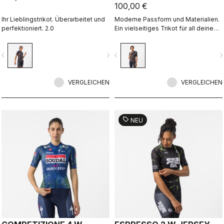
100,00 €
Ihr Lieblingstrikot. Überarbeitet und
Moderne Passform und Materialien.
perfektioniert. 2.0
Ein vielseitiges Trikot für all deine
Fahrten.
vigate_before
navigate_next
navigate_before
navigate_n
VERGLEICHEN
VERGLEICHEN
sell
NEU