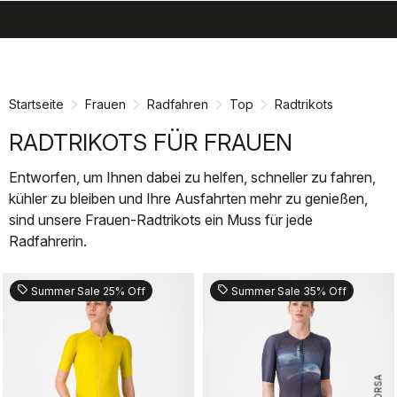
search
menu
shopping_cart
Zu
Zu
Inhalt
Navigation
springen
springen
Startseite
Frauen
Radfahren
Top
Radtrikots
RADTRIKOTS FÜR FRAUEN
Entworfen, um Ihnen dabei zu helfen, schneller zu fahren,
kühler zu bleiben und Ihre Ausfahrten mehr zu genießen,
sind unsere Frauen-Radtrikots ein Muss für jede
Radfahrerin.
sell
sell
Summer Sale 25% Off
Summer Sale 35% Off