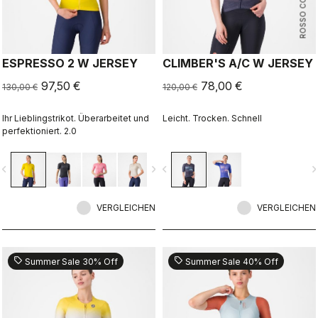
ROSSO CORSA
ESPRESSO 2 W JERSEY
CLIMBER'S A/C W JERSEY
97,50 €
78,00 €
130,00 €
120,00 €
Ihr Lieblingstrikot. Überarbeitet und
Leicht. Trocken. Schnell
perfektioniert. 2.0
vigate_before
navigate_next
navigate_before
navigate_n
VERGLEICHEN
VERGLEICHEN
sell
sell
Summer Sale 30% Off
Summer Sale 40% Off