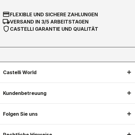
credit_card
FLEXIBLE UND SICHERE ZAHLUNGEN
local_shipping
VERSAND IN 3/5 ARBEITSTAGEN
shield
CASTELLI GARANTIE UND QUALITÄT
Castelli World
Kundenbetreuung
Folgen Sie uns
Rechtliche Hinweise