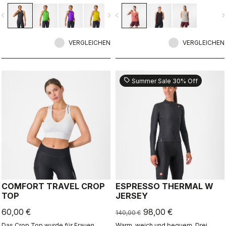
zeitlosem Stil
vigate_before
navigate_next
navigate_before
navigate_n
VERGLEICHEN
VERGLEICHEN
sell
Summer Sale 30% Off
COMFORT TRAVEL CROP
ESPRESSO THERMAL W
TOP
JERSEY
60,00 €
98,00 €
140,00 €
Das Crop Top wurde für Frauen
Warm, weich und bequem. Drei