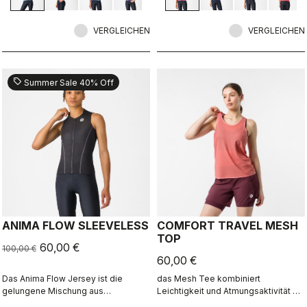
VERGLEICHEN
VERGLEICHEN
sell
Summer Sale 40% Off
ANIMA FLOW SLEEVELESS
COMFORT TRAVEL MESH
TOP
60,00 €
100,00 €
60,00 €
Das Anima Flow Jersey ist die
das Mesh Tee kombiniert
gelungene Mischung aus
Leichtigkeit und Atmungsaktivität mit
Performance, Komfort und
lässiger Vielseitigkeit