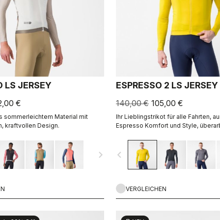
 LS JERSEY
ESPRESSO 2 LS JERSEY
2,00 €
140,00 €
105,00 €
s sommerleichtem Material mit
Ihr Lieblingstrikot für alle Fahrten, 
, kraftvollen Design.
Espresso Komfort und Style, überar
perfektioniert. 2.0. Sommerleichtes 
kühle Tage.
navigate_next
navigate_before
EN
VERGLEICHEN