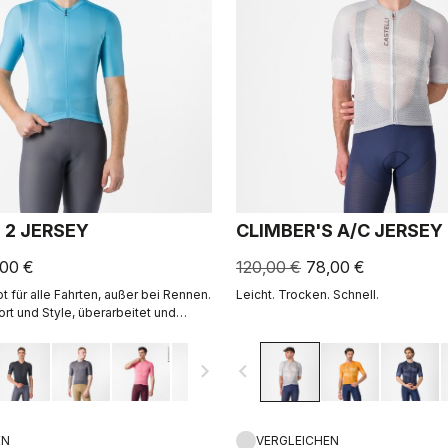
 2 JERSEY
CLIMBER'S A/C JERSEY
,00 €
120,00 €
78,00 €
kot für alle Fahrten, außer bei Rennen.
Leicht. Trocken. Schnell.
t und Style, überarbeitet und
.0.
navigate_next
navigate_before
EN
VERGLEICHEN