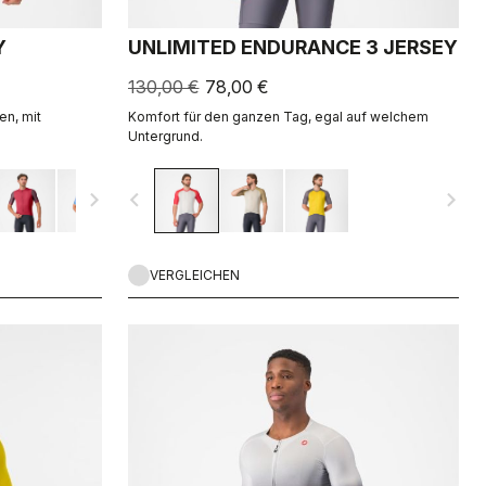
Y
UNLIMITED ENDURANCE 3 JERSEY
130,00 €
78,00 €
en, mit
Komfort für den ganzen Tag, egal auf welchem
Untergrund.
navigate_next
navigate_before
navigate_next
VERGLEICHEN