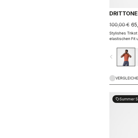
DRITTONE
100,00 €
65
Stylishes Triko
elastischen Fit 
navigate_before
VERGLEICH
Summer S
sell