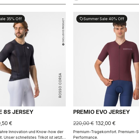
ale 35% Off
Summer Sale 40% Off
sell
ROSSO CORSA
E 8S JERSEY
PREMIO EVO JERSEY
0,50 €
220,00 €
132,00 €
Jahre Innovation und Know-how der
Premium-Tragekomfort. Premium-St
 Unser schnellstes Trikot ist jetzt
Performance.