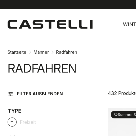
Zu
Zu
Inhalt
Navigation
WINT
springen
springen
Startseite
Männer
Radfahren
RADFAHREN
432 Produkt
tune
FILTER AUSBLENDEN
TYPE
Summer S
sell
_
Freizeit