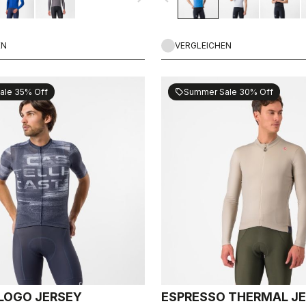
unterwegs bist.
EN
VERGLEICHEN
ale 35% Off
Summer Sale 30% Off
sell
LOGO JERSEY
ESPRESSO THERMAL J