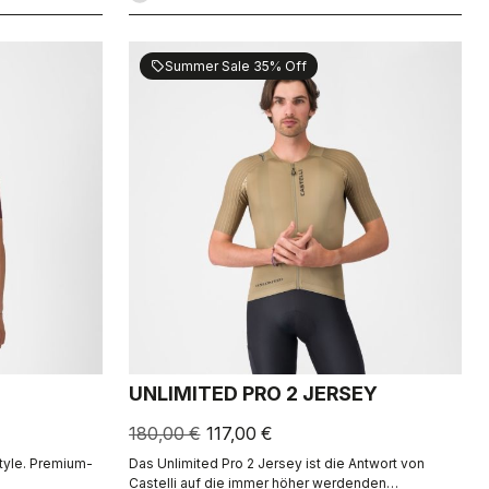
Summer Sale 35% Off
sell
UNLIMITED PRO 2 JERSEY
180,00 €
117,00 €
yle. Premium-
Das Unlimited Pro 2 Jersey ist die Antwort von
Castelli auf die immer höher werdenden