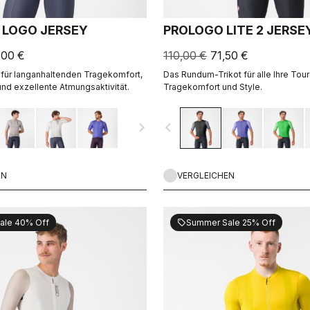
 LOGO JERSEY
PROLOGO LITE 2 JERSE
,00 €
110,00 €
71,50 €
t für langanhaltenden Tragekomfort,
Das Rundum-Trikot für alle Ihre Tour
und exzellente Atmungsaktivität.
Tragekomfort und Style.
navigate_next
navigate_before
EN
VERGLEICHEN
ale 40% Off
Summer Sale 25% Off
sell