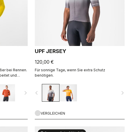
UPF JERSEY
120,00 €
außer bei Rennen.
Für sonnige Tage, wenn Sie extra Schutz
beitet und
benötigen.
Material für
navigate_next
navigate_before
navigate_next
VERGLEICHEN