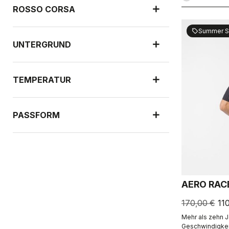
ROSSO CORSA
Summer S
sell
UNTERGRUND
TEMPERATUR
PASSFORM
NEUHEITEN
AERO RAC
SCHUTZ VOR REGEN
170,00 €
11
Mehr als zehn 
WINDSCHUTZ
Geschwindigkeit.