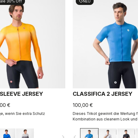
ale 30% Off
NEU
sell
 SLEEVE JERSEY
CLASSIFICA 2 JERSEY
,00 €
100,00 €
e, wenn Sie extra Schutz
Dieses Trikot gewinnt die Wertung f
Kombination aus cleanem Look und
Performance. Der cross-gefärbte M
Stoff sorgt für Komfort und einen ra
navigate_next
navigate_before
Ein Trikot, in dem du den ganzen Ta