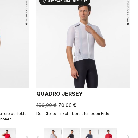
Summer Sale 30% Off
sell
QUADRO JERSEY
100,00 €
70,00 €
ür die perfekte
Dein Go-to-Trikot – bereit für jeden Ride.
 hoher
icro-Piqué-
ffinierten Look.
navigate_next
navigate_before
navigate_next
g gern