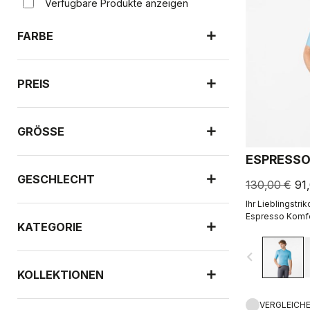
Verfügbare Produkte anzeigen
FARBE
PREIS
GRÖSSE
ESPRESSO
GESCHLECHT
130,00 €
91
Ihr Lieblingstri
Espresso Komfor
KATEGORIE
perfektioniert. 2
navigate_before
KOLLEKTIONEN
VERGLEICH