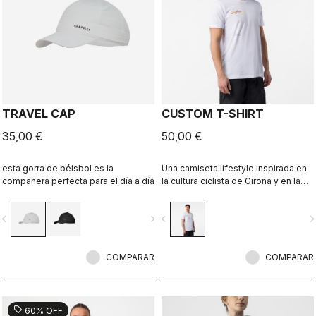
TRAVEL CAP
CUSTOM T-SHIRT
35,00 €
50,00 €
esta gorra de béisbol es la
Una camiseta lifestyle inspirada en
compañera perfecta para el día a día
la cultura ciclista de Girona y en la
jerga local. Diseñada en
colaboración con R-A/D.
vigate_before
navigate_next
navigate_before
navigate_n
COMPARAR
COMPARAR
sell
60% OFF