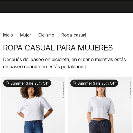
search
menu
shopping_cart
Ir
Saltar
al
a
contenido
la
Inicio
Mujer
Ciclismo
Ropa-casual
navegación
ROPA CASUAL PARA MUJERES
Después del paseo en bicicleta, en el bar o mientras estás
de paseo cuando no estás pedaleando.
sell
sell
Summer Sale 25% Off
Summer Sale 25% Off