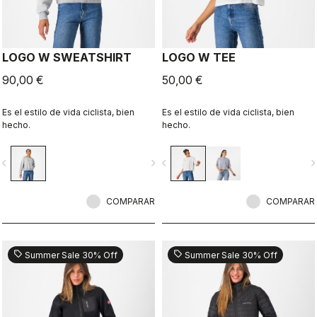
LOGO W SWEATSHIRT
LOGO W TEE
90,00 €
50,00 €
Es el estilo de vida ciclista, bien
Es el estilo de vida ciclista, bien
hecho.
hecho.
vigate_before
navigate_next
navigate_before
navigate_n
COMPARAR
COMPARAR
sell
sell
Summer Sale 30% Off
Summer Sale 30% Off