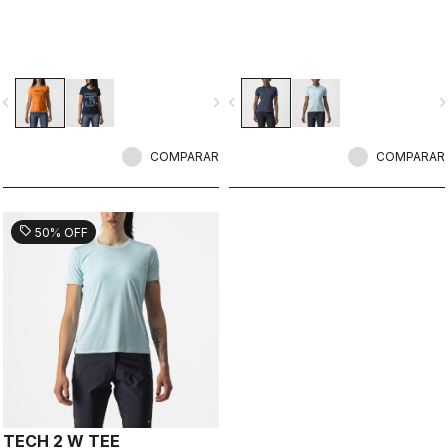
vigate_before
navigate_next
navigate_before
navigate_n
COMPARAR
COMPARAR
sell
50% OFF
TECH 2 W TEE