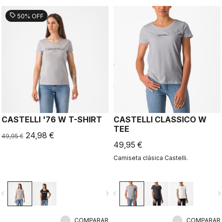
sell
50% OFF
CASTELLI '76 W T-SHIRT
CASTELLI CLASSICO W
TEE
24,98 €
49,95 €
49,95 €
Camiseta clásica Castelli.
vigate_before
navigate_next
navigate_before
navigate_n
COMPARAR
COMPARAR