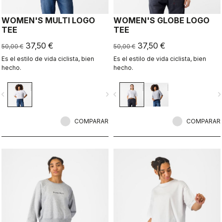
WOMEN'S MULTI LOGO
WOMEN'S GLOBE LOGO
TEE
TEE
37,50 €
37,50 €
50,00 €
50,00 €
Es el estilo de vida ciclista, bien
Es el estilo de vida ciclista, bien
hecho.
hecho.
vigate_before
navigate_next
navigate_before
navigate_n
COMPARAR
COMPARAR