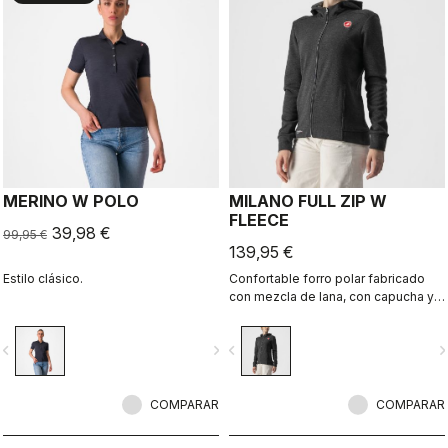
MERINO W POLO
MILANO FULL ZIP W
FLEECE
39,98 €
99,95 €
139,95 €
Estilo clásico.
Confortable forro polar fabricado
con mezcla de lana, con capucha y
bolsillos forrados. Una prenda
icónica con el estilo Caste
vigate_before
navigate_next
navigate_before
navigate_n
COMPARAR
COMPARAR