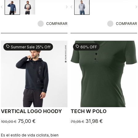
tejido Polartec Alpha.
vigate_before
navigate_next
navigate_before
navigate_n
COMPARAR
COMPARAR
sell
sell
Summer Sale 25% Off
60% OFF
VERTICAL LOGO HOODY
TECH W POLO
75,00 €
31,98 €
100,00 €
79,95 €
Es el estilo de vida ciclista, bien