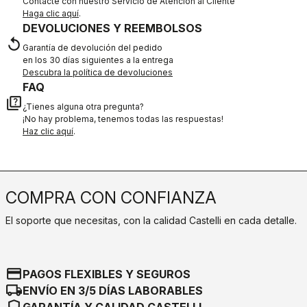
Contacte con nuestro Servicio de Atención al Cliente
Haga clic aquí
.
DEVOLUCIONES Y REEMBOLSOS
replay
Garantía de devolución del pedido
en los 30 días siguientes a la entrega
Descubra la política de devoluciones
FAQ
quiz
¿Tienes alguna otra pregunta?
¡No hay problema, tenemos todas las respuestas!
Haz clic aquí
.
COMPRA CON CONFIANZA
El soporte que necesitas, con la calidad Castelli en cada detalle.
credit_card
PAGOS FLEXIBLES Y SEGUROS
local_shipping
ENVÍO EN 3/5 DÍAS LABORABLES
shield