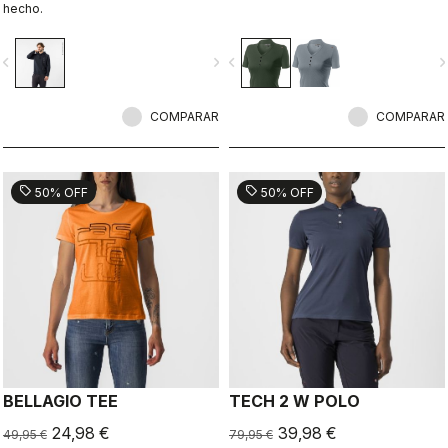
hecho.
vigate_before
navigate_next
navigate_before
navigate_n
COMPARAR
COMPARAR
sell
sell
50% OFF
50% OFF
BELLAGIO TEE
TECH 2 W POLO
24,98 €
39,98 €
49,95 €
79,95 €