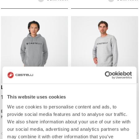
LOGO HOODY
LOGO SWEATSHIRT
100,00 €
90,00 €
This website uses cookies
We use cookies to personalise content and ads, to
Es el estilo de vida ciclista, bien
Es el estilo de vida ciclista, bien
provide social media features and to analyse our traffic.
hecho.
hecho.
We also share information about your use of our site with
our social media, advertising and analytics partners who
vigate_before
navigate_next
navigate_before
navigate_n
may combine it with other information that you’ve