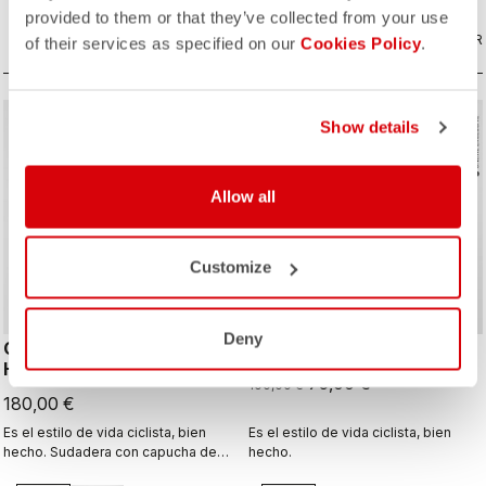
provided to them or that they’ve collected from your use
COMPARAR
COMPARAR
of their services as specified on our
Cookies Policy
.
sell
Summer Sale 25% Off
Show details
Allow all
Customize
Deny
CASTELLI ALPHA FLEECE
CORRETTO HOODY
HOODY
75,00 €
100,00 €
180,00 €
Es el estilo de vida ciclista, bien
Es el estilo de vida ciclista, bien
hecho. Sudadera con capucha de
hecho.
corte holgado confeccionada con