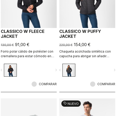
CLASSICO W FLEECE
CLASSICO W PUFFY
JACKET
JACKET
91,00 €
154,00 €
130,00 €
220,00 €
Forro polar cálido de poliéster con
Chaqueta acolchada sintética con
cremallera para estar cómodo en
capucha para abrigar sin añadir
casa, recuperarse y combinar con
peso. Ideal para uso ocasional,
otras prendas.
ciclismo y recuperación.
vigate_before
navigate_next
navigate_before
navigate_n
COMPARAR
COMPARAR
sell
NUEVO