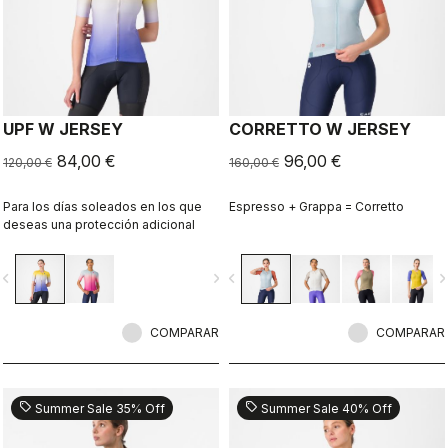
UPF W JERSEY
CORRETTO W JERSEY
84,00 €
96,00 €
120,00 €
160,00 €
Para los días soleados en los que
Espresso + Grappa = Corretto
deseas una protección adicional
vigate_before
navigate_next
navigate_before
navigate_n
COMPARAR
COMPARAR
sell
sell
Summer Sale 35% Off
Summer Sale 40% Off