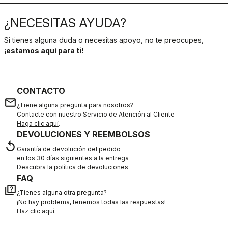
¿NECESITAS AYUDA?
Si tienes alguna duda o necesitas apoyo, no te preocupes,
¡estamos aquí para ti!
CONTACTO
email
¿Tiene alguna pregunta para nosotros?
Contacte con nuestro Servicio de Atención al Cliente
Haga clic aquí
.
DEVOLUCIONES Y REEMBOLSOS
replay
Garantía de devolución del pedido
en los 30 días siguientes a la entrega
Descubra la política de devoluciones
FAQ
quiz
¿Tienes alguna otra pregunta?
¡No hay problema, tenemos todas las respuestas!
Haz clic aquí
.