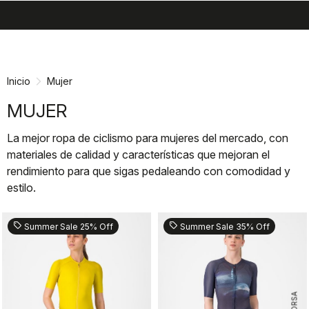
search
menu
shopping_cart
Ir
Saltar
al
a
contenido
la
Inicio
Mujer
navegación
MUJER
La mejor ropa de ciclismo para mujeres del mercado, con
materiales de calidad y características que mejoran el
rendimiento para que sigas pedaleando con comodidad y
estilo.
sell
sell
Summer Sale 25% Off
Summer Sale 35% Off