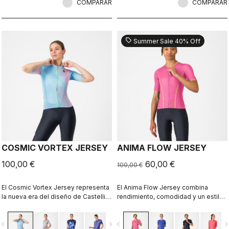
COMPARAR
COMPARAR
sell
Summer Sale 40% Off
COSMIC VORTEX JERSEY
ANIMA FLOW JERSEY
100,00 €
60,00 €
100,00 €
El Cosmic Vortex Jersey representa
El Anima Flow Jersey combina
la nueva era del diseño de Castelli:
rendimiento, comodidad y un estilo
descaradamente atrevido y creado
atemporal
para ofrecer un alto rendimiento.
vigate_before
navigate_next
navigate_before
navigate_n