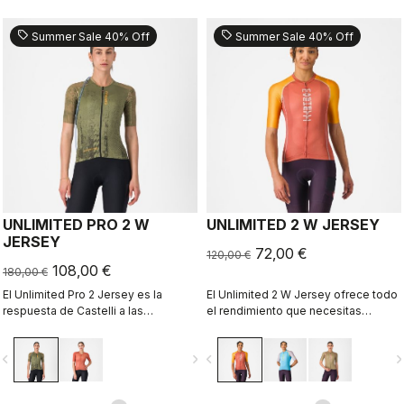
sell
sell
Summer Sale 40% Off
Summer Sale 40% Off
UNLIMITED PRO 2 W
UNLIMITED 2 W JERSEY
JERSEY
72,00 €
120,00 €
108,00 €
180,00 €
El Unlimited Pro 2 Jersey es la
El Unlimited 2 W Jersey ofrece todo
respuesta de Castelli a las
el rendimiento que necesitas
crecientes exigencias de los
durante horas sobre la bici.
deportistas sobre grava que buscan
vigate_before
navigate_next
navigate_before
navigate_n
cada ganancia marginal sin sacrificar
el espíritu del deporte.