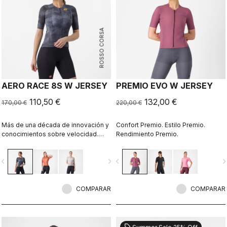
ROSSO CORSA
AERO RACE 8S W JERSEY
PREMIO EVO W JERSEY
110,50 €
132,00 €
170,00 €
220,00 €
Más de una década de innovación y
Confort Premio. Estilo Premio.
conocimientos sobre velocidad.
Rendimiento Premio.
Nuestro maillot más rápido es
todavía más rápido
vigate_before
navigate_next
navigate_before
navigate_n
COMPARAR
COMPARAR
sell