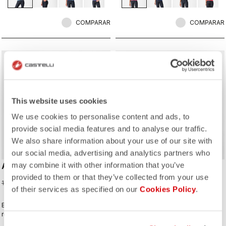
COMPARAR
COMPARAR
sell
Summer Sale 40% Off
This website uses cookies
We use cookies to personalise content and ads, to
provide social media features and to analyse our traffic.
We also share information about your use of our site with
our social media, advertising and analytics partners who
may combine it with other information that you’ve
ANIMA FLOW SLEEVELESS
COMFORT TRAVEL MESH
TOP
provided to them or that they’ve collected from your use
60,00 €
100,00 €
of their services as specified on our
Cookies Policy
.
60,00 €
El Anima Flow Jersey combina
la Mesh Tee combina ligereza y
rendimiento, comodidad y un estilo
transpirabilidad con versatilidad
atemporal
informal