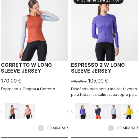
Summer Sale 25% Off
CORRETTO W LONG
ESPRESSO 2 W LONG
SLEEVE JERSEY
SLEEVE JERSEY
170,00 €
105,00 €
140,00 €
Espresso + Grappa = Corretto
Diseñado para ser tu maillot favorito
para todas las salidas, excepto para
las carreras. Comodidad y estilo
Espresso, revisados y
vigate_before
navigate_next
navigate_before
navigate_n
perfeccionados. 2.0. Tejido de peso
veraniego para los días frescos.
COMPARAR
COMPARAR