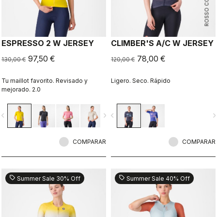
ROSSO CORSA
ESPRESSO 2 W JERSEY
CLIMBER'S A/C W JERSEY
97,50 €
78,00 €
130,00 €
120,00 €
Tu maillot favorito. Revisado y
Ligero. Seco. Rápido
mejorado. 2.0
vigate_before
navigate_next
navigate_before
navigate_n
COMPARAR
COMPARAR
sell
sell
Summer Sale 30% Off
Summer Sale 40% Off