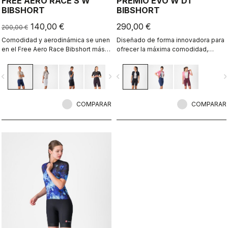
FREE AERO RACE S W
PREMIO EVO W DT
BIBSHORT
BIBSHORT
140,00 €
290,00 €
200,00 €
Comodidad y aerodinámica se unen
Diseñado de forma innovadora para
en el Free Aero Race Bibshort más
ofrecer la máxima comodidad,
rápido y cómodo hasta la fecha.
sujeción, velocidad y durabilidad en
largas distancias.
vigate_before
navigate_next
navigate_before
navigate_n
COMPARAR
COMPARAR