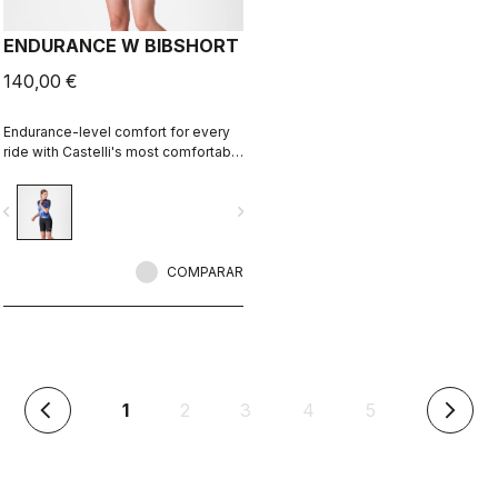
ENDURANCE W BIBSHORT
140,00 €
Endurance-level comfort for every
ride with Castelli's most comfortable
seat pad.
vigate_before
navigate_next
COMPARAR
(actual)
1
2
3
4
5
arrow_back_ios
arrow_forward_ios