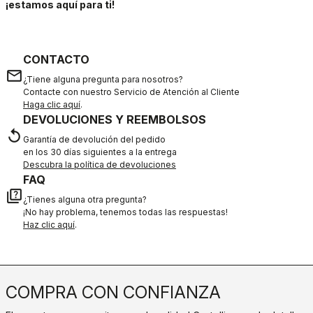
¡estamos aquí para ti!
CONTACTO
email
¿Tiene alguna pregunta para nosotros?
Contacte con nuestro Servicio de Atención al Cliente
Haga clic aquí
.
DEVOLUCIONES Y REEMBOLSOS
replay
Garantía de devolución del pedido
en los 30 días siguientes a la entrega
Descubra la política de devoluciones
FAQ
quiz
¿Tienes alguna otra pregunta?
¡No hay problema, tenemos todas las respuestas!
Haz clic aquí
.
COMPRA CON CONFIANZA