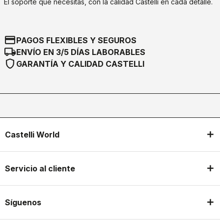
El soporte que necesitas, con la calidad Castelli en cada detalle.
credit_card
PAGOS FLEXIBLES Y SEGUROS
local_shipping
ENVÍO EN 3/5 DÍAS LABORABLES
shield
GARANTÍA Y CALIDAD CASTELLI
Castelli World
Servicio al cliente
Síguenos