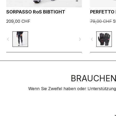
SORPASSO RoS BIBTIGHT
PERFETTO 
209,00 CHF
79,00 CHF
5
navigate_before
navigate_next
navigate_before
BRAUCHEN 
Wenn Sie Zweifel haben oder Unterstützung