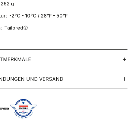
262
g
ur:
-2°C - 10°C / 28°F - 50°F
:
Tailored
info
TMERKMALE
NDUNGEN UND VERSAND