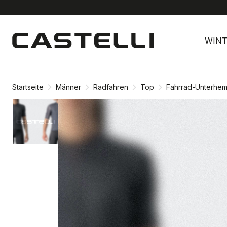
Zu
Zu
Inhalt
Navigation
WINT
springen
springen
Startseite
Männer
Radfahren
Top
Fahrrad-Unterhe