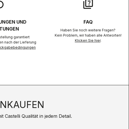
lay
quiz
UNGEN UND
FAQ
TUNGEN
Haben Sie noch weitere Fragen?
Kein Problem, wir haben alle Antworten!
ellung garantiert
Klicken Sie hier
.
en nach der Lieferung
Rückgabebedingungen
INKAUFEN
Castelli Qualität in jedem Detail.