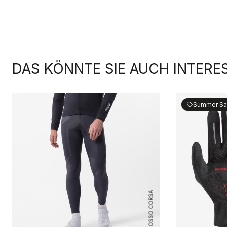
DAS KÖNNTE SIE AUCH INTERE
Summer Sa
sell
ROSSO CORSA