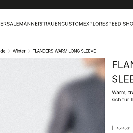
help
Kund
ERSALE
MÄNNER
FRAUEN
CUSTOM
EXPLORE
SPEED SH
mde
Winter
FLANDERS WARM LONG SLEEVE
FLA
SLE
Warm, tr
sich für 
|
4514531