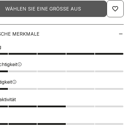
favorite_border
WÄHLEN SIE EINE GRÖSSE AUS
SCHE MERKMALE
g
htigkeit
info
igkeit
info
tivität