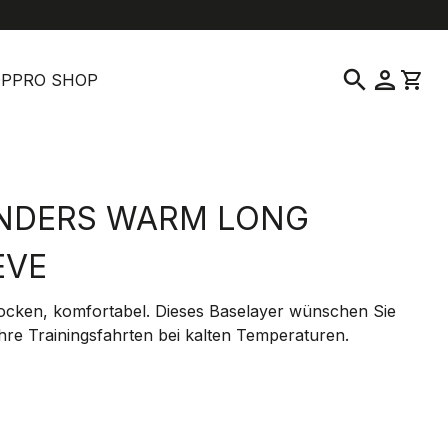
location_on
language
enservice
Verkaufsstelle suchen
Deutsch
|
Schweiz
search
person
shopping_cart
OP
PRO SHOP
NDERS WARM LONG
EVE
ocken, komfortabel. Dieses Baselayer wünschen Sie
Ihre Trainingsfahrten bei kalten Temperaturen.