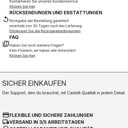
Kontaktieren Sie unseren Kundenservice
Klicken Sie hier
.
RÜCKSENDUNGEN UND ERSTATTUNGEN
replay
Rückgabe der Bestellung garantiert
innerhalb von 30 Tagen nach der Lieferung
Entdecken Sie die Rückgabebedingungen
FAQ
quiz
Haben Sie noch weitere Fragen?
Kein Problem, wir haben alle Antworten!
Klicken Sie hier
.
SICHER EINKAUFEN
Der Support, den du brauchst, mit Castelli Qualität in jedem Detail.
credit_card
FLEXIBLE UND SICHERE ZAHLUNGEN
local_shipping
VERSAND IN 3/5 ARBEITSTAGEN