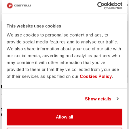
VERGLEICHEN
VERGLEICHEN
This website uses cookies
We use cookies to personalise content and ads, to
provide social media features and to analyse our traffic.
We also share information about your use of our site with
our social media, advertising and analytics partners who
may combine it with other information that you’ve
provided to them or that they’ve collected from your use
of their services as specified on our
Cookies Policy
.
UNLIMITED BIBTIGHT
POLARE 4 BIBTIGHT
189,00 CHF
229,00 CHF
Show details
Material und Sitzpolster wie bei der
Mit Polartec® AirCore™-Einsatz auf
Espresso Bibtight, aber zusätzlich
der Vorderseite und Thermoflex auf
Allow all
mit praktischen Seitentaschen.
der Rückseite für Ihre kältesten
Thermoflex-Material eignet sich gut
Fahrten und dem Komfort des KISS