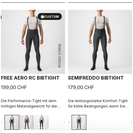
CUSTOM
ROSSO CORSA
FREE AERO RC BIBTIGHT
SEMIFREDDO BIBTIGHT
199,00 CHF
179,00 CHF
Die Performance-Tight mit dem
Die leistungsstarke Komfort-Tight
richtigen Materialgewicht für die
für kühle Bedingungen, wenn Sie
meisten Wintertage, mit dem
Schutzwirkung brauchen, aber nicht
Schwerpunkt auf Komfort, Elastizität
ausgebremst werden wollen.
vigate_before
navigate_next
navigate_before
navigate_n
und Schutzwirkung.