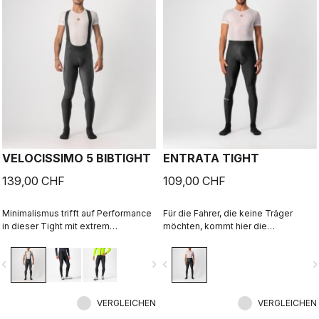
Sitzpolster für mehr Komfort auf
langen Etappen.
VELOCISSIMO 5 BIBTIGHT
ENTRATA TIGHT
139,00 CHF
109,00 CHF
Minimalismus trifft auf Performance
Für die Fahrer, die keine Träger
in dieser Tight mit extrem
möchten, kommt hier die
komfortablem Thermoflex-Material
leistungsstarke Tight. Mit
in Kombination mit unserem
hochwertigen Materialien, einem
vigate_before
navigate_next
navigate_before
navigate_n
flauschigen Nano Flex-Stretch-
weichen Sitzpolster und einem
Gewebe am Unterschenkel als
reduzierten Nahtmuster hält diese
Spritzwasserschutz. Besonders gut,
Tight Sie einfach warm und bequem
wenn Sie keine Tight für den
VERGLEICHEN
an allen außer den kältesten Tagen.
VERGLEICHEN
tiefsten Winter wollen.