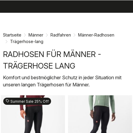
search
menu
shopping_cart
Zu
Zu
Inhalt
Navigation
springen
springen
Startseite
Männer
Radfahren
Männer-Radhosen
Trägerhose-lang
RADHOSEN FÜR MÄNNER -
TRÄGERHOSE LANG
Komfort und bestmöglicher Schutz in jeder Situation mit
unseren langen Trägerhosen für Männer.
sell
Summer Sale 25% Off