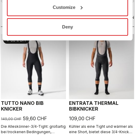
vigate_before
navigate_next
navigate_before
navigate_n
für kühle bis kalte Bedingungen.
Air2-Sitzpolsters.
Customize
VERGLEICHEN
VERGLEICHEN
Deny
sell
60% OFF
TUTTO NANO BIB
ENTRATA THERMAL
KNICKER
BIBKNICKER
59,60 CHF
109,00 CHF
149,00 CHF
Die Alleskönner-3/4-Tight: großartig
Kühler als eine Tight und wärmer als
bei trockenen Bedingungen,
eine Short, bietet diese 3/4-Knicker