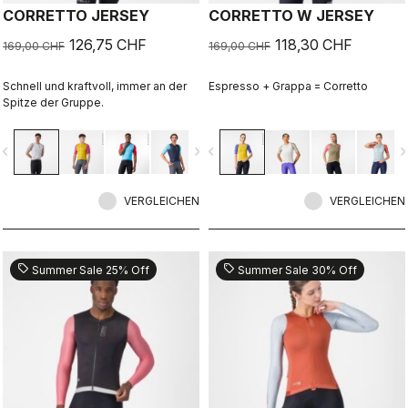
CORRETTO JERSEY
CORRETTO W JERSEY
126,75 CHF
118,30 CHF
169,00 CHF
169,00 CHF
Schnell und kraftvoll, immer an der
Espresso + Grappa = Corretto
Spitze der Gruppe.
vigate_before
navigate_next
navigate_before
navigate_n
VERGLEICHEN
VERGLEICHEN
sell
sell
Summer Sale 25% Off
Summer Sale 30% Off