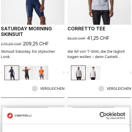
SATURDAY MORNING
CORRETTO TEE
SKINSUIT
41,25 CHF
55,00 CHF
209,25 CHF
279,00 CHF
Skinsuit Saturday. Ein stylischer
die Art von T-Shirt, die Sie täglich
Look.
tragen wollen − denn Castelli
begleitet Sie auch über den
Radsport hinaus.
vigate_before
navigate_next
navigate_before
navigate_n
VERGLEICHEN
VERGLEICHEN
sell
sell
Summer Sale 25% Off
Summer Sale 25% Off