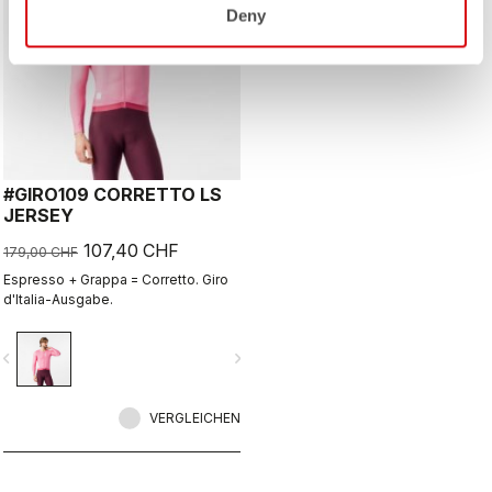
Deny
#GIRO109 CORRETTO LS
JERSEY
107,40 CHF
179,00 CHF
Espresso + Grappa = Corretto. Giro
d'Italia-Ausgabe.
vigate_before
navigate_next
VERGLEICHEN