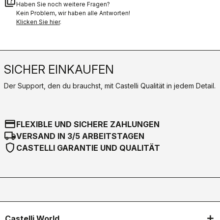
quiz
Haben Sie noch weitere Fragen?
Kein Problem, wir haben alle Antworten!
Klicken Sie hier
.
SICHER EINKAUFEN
Der Support, den du brauchst, mit Castelli Qualität in jedem Detail.
credit_card
FLEXIBLE UND SICHERE ZAHLUNGEN
local_shipping
VERSAND IN 3/5 ARBEITSTAGEN
shield
CASTELLI GARANTIE UND QUALITÄT
Castelli World