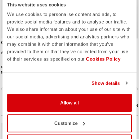
This website uses cookies
We use cookies to personalise content and ads, to
provide social media features and to analyse our traffic.
We also share information about your use of our site with
our social media, advertising and analytics partners who
CORRETTO LS TEE
CORRETTO HOODY
may combine it with other information that you’ve
provided to them or that they’ve collected from your use
51,75 CHF
81,75 CHF
69,00 CHF
109,00 CHF
of their services as specified on our
Cookies Policy
.
die Art von T-Shirt, die Sie täglich
Das ist Radsport als Lifestyle,
tragen wollen − denn Castelli
perfekt gelebt.
begleitet Sie auch über den
Show details
Radsport hinaus.
vigate_before
navigate_next
navigate_before
navigate_n
Allow all
VERGLEICHEN
VERGLEICHEN
Customize
sell
40% OFF