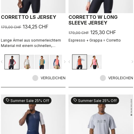
CORRETTO LS JERSEY
CORRETTO W LONG
SLEEVE JERSEY
134,25 CHF
179,00 CHF
125,30 CHF
179,00 CHF
Lange Ärmel aus sommerleichtem
Espresso + Grappa = Corretto
Material mit einem schnellen,
kraftvollen Design.
vigate_before
navigate_next
navigate_before
navigate_n
VERGLEICHEN
VERGLEICHEN
sell
sell
Summer Sale 25% Off
Summer Sale 25% Off