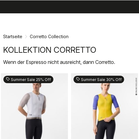
search
menu
shopping_cart
Zu
Zu
Inhalt
Navigation
springen
springen
Startseite
Corretto Collection
KOLLEKTION CORRETTO
Wenn der Espresso nicht ausreicht, dann Corretto.
sell
sell
Summer Sale 25% Off
Summer Sale 30% Off