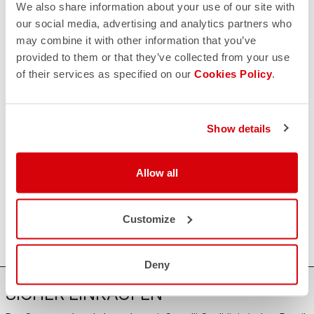
Sorge,
wir sind für Sie da!
We also share information about your use of our site with
our social media, advertising and analytics partners who
may combine it with other information that you’ve
provided to them or that they’ve collected from your use
KONTAKT
of their services as specified on our
Cookies Policy
.
email
Haben Sie eine Frage an uns?
Kontaktieren Sie unseren Kundenservice
Klicken Sie hier
.
RÜCKSENDUNGEN UND ERSTATTUNGEN
Show details
replay
Rückgabe der Bestellung garantiert
innerhalb von 30 Tagen nach der Lieferung
Entdecken Sie die Rückgabebedingungen
Allow all
FAQ
quiz
Haben Sie noch weitere Fragen?
Kein Problem, wir haben alle Antworten!
Customize
Klicken Sie hier
.
Deny
SICHER EINKAUFEN