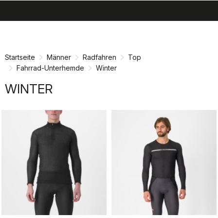
search
menu
shopping_cart
Zu
Zu
Inhalt
Navigation
springen
springen
Startseite
Männer
Radfahren
Top
Fahrrad-Unterhemde
Winter
WINTER