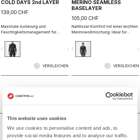
COLD DAYS 2nd LAYER
MERINO SEAMLESS
BASELAYER
139,00 CHF
105,00 CHF
Maximale Isolierung und
Nahtloser Komfort mit einer leichten
Feuchtigkeitsmanagement für
Merinowollmischung. Ideal für
Ausfahrten bei Kälte, als
Wärme und
Zwischenschicht zwischen
Feuchtigkeitsmanagement an kalten
vigate_before
navigate_next
navigate_before
navigate_n
Baselayer und Jacke.
Tagen, damit Sie sich wohl fühlen.
VERGLEICHEN
VERGLEICHEN
This website uses cookies
BRAUCHEN SIE HILFE?
We use cookies to personalise content and ads, to
provide social media features and to analyse our traffic.
Wenn Sie Zweifel haben oder Unterstützung brauchen, keine