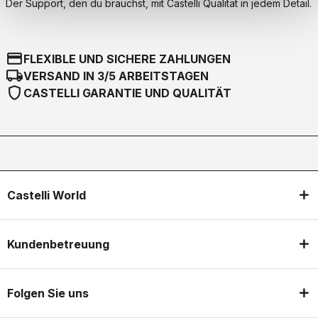
Der Support, den du brauchst, mit Castelli Qualität in jedem Detail.
credit_card
FLEXIBLE UND SICHERE ZAHLUNGEN
local_shipping
VERSAND IN 3/5 ARBEITSTAGEN
shield
CASTELLI GARANTIE UND QUALITÄT
Castelli World
Kundenbetreuung
Folgen Sie uns