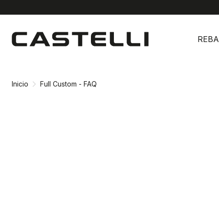
Ir
Saltar
al
a
REBA
contenido
la
navegación
Inicio
Full Custom - FAQ