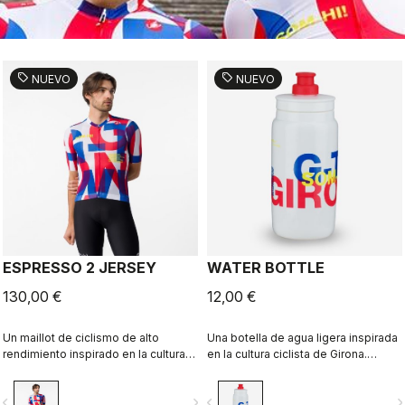
sell
sell
NUEVO
NUEVO
ESPRESSO 2 JERSEY
WATER BOTTLE
130,00 €
12,00 €
Un maillot de ciclismo de alto
Una botella de agua ligera inspirada
rendimiento inspirado en la cultura
en la cultura ciclista de Girona.
ciclista de Girona y en el lenguaje
Diseñada en colaboración con R-
local. Diseñado en colaboración con
A/D.
vigate_before
navigate_next
navigate_before
navigate_n
R-A/D.