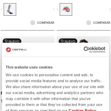
en la cultura ciclista de Girona.
Girona y su identidad local.
Diseñados en colaboración con R-
Diseñada en colaboración con R-
vigate_before
navigate_next
navigate_before
navigate_n
A/D.
A/D.
COMPARAR
COMPARAR
sell
sell
NUEVO
NUEVO
This website uses cookies
We use cookies to personalise content and ads, to
provide social media features and to analyse our traffic.
We also share information about your use of our site with
our social media, advertising and analytics partners who
MUSETTE
CUSTOM T-SHIRT
may combine it with other information that you’ve
15,00 €
50,00 €
provided to them or that they’ve collected from your use
of their services as specified on our
Cookies Policy
.