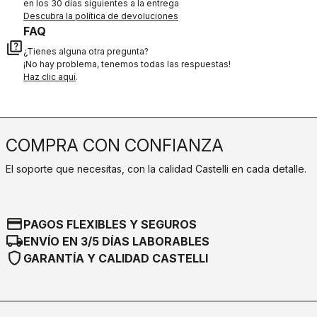
en los 30 días siguientes a la entrega
Descubra la política de devoluciones
FAQ
quiz
¿Tienes alguna otra pregunta?
¡No hay problema, tenemos todas las respuestas!
Haz clic aquí
.
COMPRA CON CONFIANZA
El soporte que necesitas, con la calidad Castelli en cada detalle.
credit_card
PAGOS FLEXIBLES Y SEGUROS
local_shipping
ENVÍO EN 3/5 DÍAS LABORABLES
shield
GARANTÍA Y CALIDAD CASTELLI