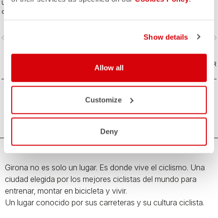
Una musette clásica inspirada en la
Una camiseta lifestyle inspirada en
cultura ciclista de Girona y sus
la cultura ciclista de Girona y en la
lugares emblemáticos. Diseñada en
jerga local. Diseñada en
colaboración con R-A/D.
colaboración con R-A/D.
Show details
vigate_before
navigate_next
navigate_before
navigate_n
COMPARAR
COMPARAR
Allow all
Customize
Deny
Girona no es solo un lugar. Es donde vive el ciclismo. Una
ciudad elegida por los mejores ciclistas del mundo para
entrenar, montar en bicicleta y vivir.
Un lugar conocido por sus carreteras y su cultura ciclista.