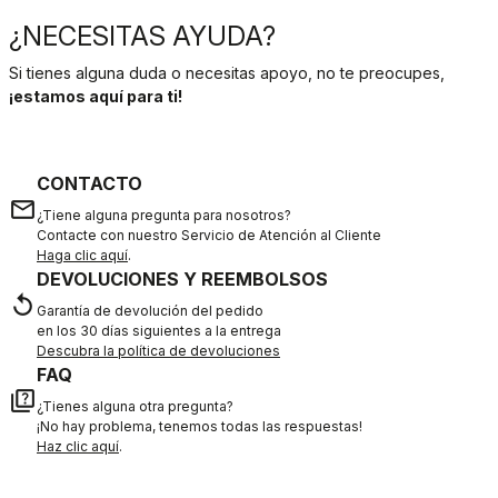
¿NECESITAS AYUDA?
Si tienes alguna duda o necesitas apoyo, no te preocupes,
¡estamos aquí para ti!
CONTACTO
email
¿Tiene alguna pregunta para nosotros?
Contacte con nuestro Servicio de Atención al Cliente
Haga clic aquí
.
DEVOLUCIONES Y REEMBOLSOS
replay
Garantía de devolución del pedido
en los 30 días siguientes a la entrega
Descubra la política de devoluciones
FAQ
quiz
¿Tienes alguna otra pregunta?
¡No hay problema, tenemos todas las respuestas!
Haz clic aquí
.