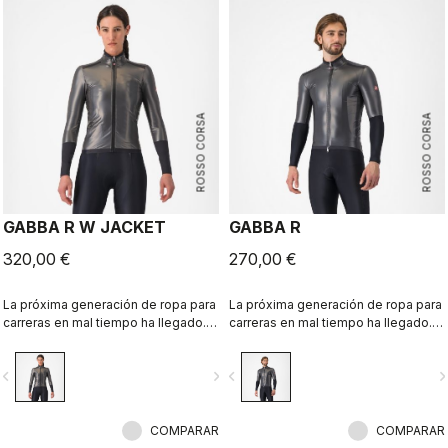
ROSSO CORSA
ROSSO CORSA
GABBA R W JACKET
GABBA R
320,00 €
270,00 €
La próxima generación de ropa para
La próxima generación de ropa para
carreras en mal tiempo ha llegado.
carreras en mal tiempo ha llegado.
La chaqueta Gabba R es más
La chaqueta Gabba R de manga
protectora y aerodinámica que
corta es la más protectora y
vigate_before
navigate_next
navigate_before
navigate_n
nunca. La chaqueta ha sido
aerodinámica hasta el momento.
diseñada para satisfacer las
necesidades de los ciclistas
profesionales, donde cada vatio
COMPARAR
COMPARAR