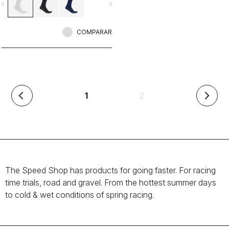
vigate_before
navigate_next
COMPARAR
(actual)
1
2
arrow_back_ios
arrow_forward_ios
The Speed Shop has products for going faster. For racing
time trials, road and gravel. From the hottest summer days
to cold & wet conditions of spring racing.