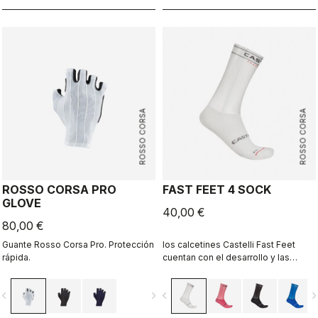
cuenta. Resultó ser nuestra
chaqueta más rápida en las pruebas
que realizamos en el túnel de
viento, así que sabes que no estás
sacrificando velocidad para
mantenerte seco.
ROSSO CORSA
ROSSO CORSA
ROSSO CORSA PRO
FAST FEET 4 SOCK
GLOVE
40,00 €
80,00 €
Guante Rosso Corsa Pro. Protección
los calcetines Castelli Fast Feet
rápida.
cuentan con el desarrollo y las
pruebas que respaldan sus
prestaciones aerodinámicas.
vigate_before
navigate_next
navigate_before
navigate_n