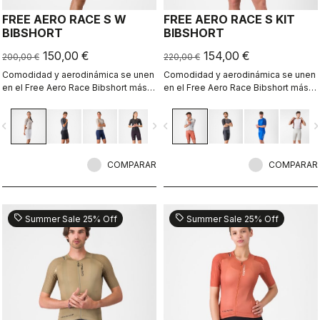
FREE AERO RACE S W
FREE AERO RACE S KIT
BIBSHORT
BIBSHORT
150,00 €
154,00 €
200,00 €
220,00 €
Comodidad y aerodinámica se unen
Comodidad y aerodinámica se unen
en el Free Aero Race Bibshort más
en el Free Aero Race Bibshort más
rápido y cómodo hasta la fecha.
rápido y cómodo hasta la fecha.
vigate_before
navigate_next
navigate_before
navigate_n
COMPARAR
COMPARAR
sell
sell
Summer Sale 25% Off
Summer Sale 25% Off