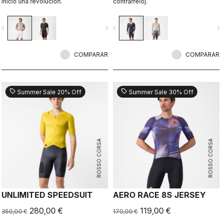
inició una revolución.
contrarreloj.
vigate_before
navigate_next
navigate_before
navigate_n
COMPARAR
COMPARAR
sell
sell
Summer Sale 20% Off
Summer Sale 30% Off
ROSSO CORSA
ROSSO CORSA
UNLIMITED SPEEDSUIT
AERO RACE 8S JERSEY
280,00 €
119,00 €
350,00 €
170,00 €