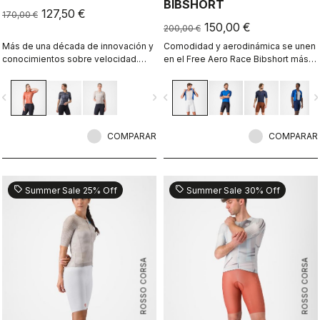
BIBSHORT
127,50 €
170,00 €
150,00 €
200,00 €
Más de una década de innovación y
Comodidad y aerodinámica se unen
conocimientos sobre velocidad.
en el Free Aero Race Bibshort más
Nuestro maillot más rápido es
rápido y cómodo hasta la fecha.
todavía más rápido
vigate_before
navigate_next
navigate_before
navigate_n
COMPARAR
COMPARAR
sell
sell
Summer Sale 25% Off
Summer Sale 30% Off
ROSSO CORSA
ROSSO CORSA