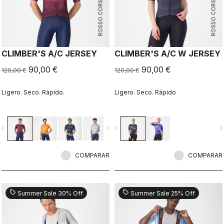
ROSSO CORSA
ROSSO CORSA
CLIMBER'S A/C JERSEY
CLIMBER'S A/C W JERSEY
90,00 €
90,00 €
120,00 €
120,00 €
Ligero. Seco. Rápido.
Ligero. Seco. Rápido
vigate_before
navigate_next
navigate_before
navigate_n
COMPARAR
COMPARAR
sell
sell
Summer Sale 30% Off
Summer Sale 25% Off