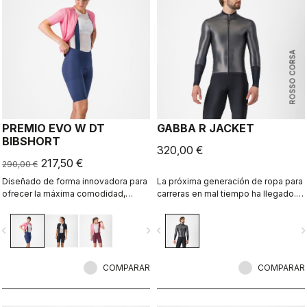
ROSSO CORSA
PREMIO EVO W DT
GABBA R JACKET
BIBSHORT
320,00 €
217,50 €
290,00 €
Diseñado de forma innovadora para
La próxima generación de ropa para
ofrecer la máxima comodidad,
carreras en mal tiempo ha llegado.
sujeción, velocidad y durabilidad en
La chaqueta Gabba R de manga
largas distancias.
larga es la más protectora y
vigate_before
navigate_next
navigate_before
navigate_n
aerodinámica hasta el momento.
COMPARAR
COMPARAR