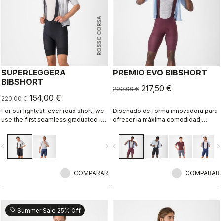
ROSSO CORSA
SUPERLEGGERA
PREMIO EVO BIBSHORT
BIBSHORT
217,50 €
290,00 €
154,00 €
220,00 €
For our lightest-ever road short, we
Diseñado de forma innovadora para
use the first seamless graduated-
ofrecer la máxima comodidad,
ventilation stretch woven fabric to
sujeción, velocidad y durabilidad en
make a short that's both impossibly
largas distancias.
vigate_before
navigate_next
navigate_before
navigate_n
light and cool yet supportive for the
longest rides.
COMPARAR
COMPARAR
sell
Summer Sale 25% Off