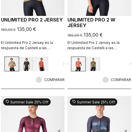
UNLIMITED PRO 2 JERSEY
UNLIMITED PRO 2 W
JERSEY
135,00 €
180,00 €
135,00 €
180,00 €
El Unlimited Pro 2 Jersey es la
El Unlimited Pro 2 Jersey es la
respuesta de Castelli a las
respuesta de Castelli a las
crecientes exigencias de los
crecientes exigencias de los
deportistas sobre grava que buscan
deportistas sobre grava que buscan
vigate_before
navigate_next
navigate_before
navigate_n
cada ganancia marginal sin sacrificar
cada ganancia marginal sin sacrificar
el espíritu del deporte.
el espíritu del deporte.
COMPARAR
COMPARAR
sell
sell
Summer Sale 25% Off
Summer Sale 25% Off