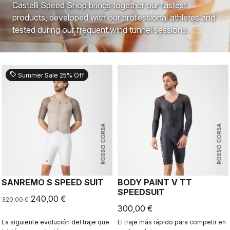
Castelli Speed Shop brings together our fastest
products, developed with our professional athletes and
tested during our frequent wind tunnel sessions.
sell
Summer Sale 25% Off
ROSSO CORSA
ROSSO CORSA
SANREMO S SPEED SUIT
BODY PAINT V TT
SPEEDSUIT
240,00 €
320,00 €
300,00 €
La siguiente evolución del traje que
El traje más rápido para competir en