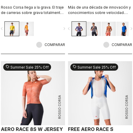
Rosso Corsa llega a la grava. El traje
Más de una década de innovación y
de carreras sobre grava totalmente
conocimientos sobre velocidad.
aerodinámico y funcional.
Nuestro maillot más rápido es
todavía más rápido.
vigate_before
navigate_next
navigate_before
navigate_n
COMPARAR
COMPARAR
sell
sell
Summer Sale 25% Off
Summer Sale 25% Off
ROSSO CORSA
ROSSO CORSA
AERO RACE 8S W JERSEY
FREE AERO RACE S