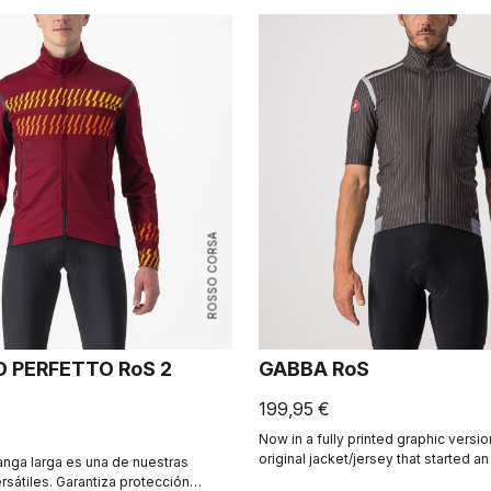
ROSSO CORSA
D PERFETTO RoS 2
GABBA RoS
199,95 €
Now in a fully printed graphic version
original jacket/jersey that started a
nga larga es una de nuestras
product class: the Gabba. It's a wate
sátiles. Garantiza protección