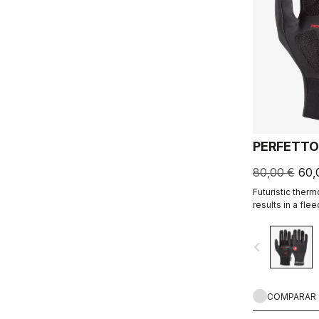
PERFETTO
80,00 €
60,
Futuristic ther
results in a fle
water resistant,
comfortable.
navigate_before
COMPARAR