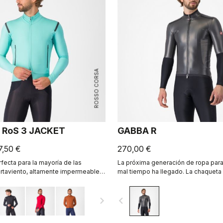
ROSSO CORSA
 RoS 3 JACKET
GABBA R
7,50 €
270,00 €
fecta para la mayoría de las
La próxima generación de ropa para
rtaviento, altamente impermeable,
mal tiempo ha llegado. La chaquet
con una transpirabilidad líder en el
manga corta es la más protectora y
l tejido Polartec® AirCore™.
hasta el momento.
navigate_next
navigate_before