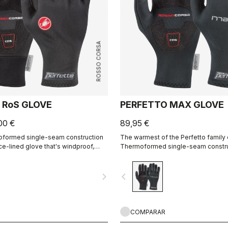
ROSSO CORSA
 RoS GLOVE
PERFETTO MAX GLOVE
00 €
89,95 €
moformed single-seam construction
The warmest of the Perfetto family 
ece-lined glove that's windproof,
Thermoformed single-seam construc
 warm, slim fitting and extremely
highest-loft liner.
navigate_next
navigate_before
COMPARAR