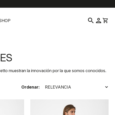
location_on
language
ción al cliente
Encontrar una tienda
Español
|
Austria
search
person
shopping_cart
SHOP
RES
etto muestran la innovación por la que somos conocidos.
Ordenar: