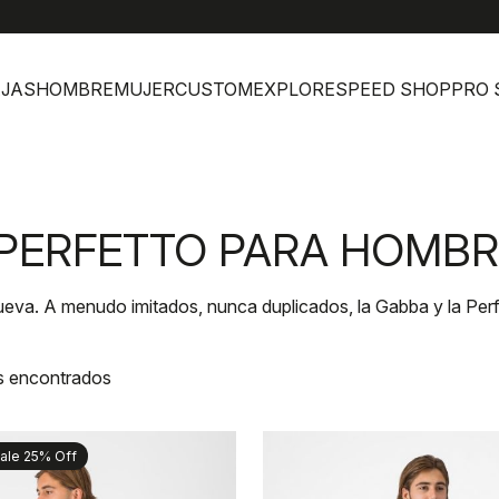
help
Aten
JAS
HOMBRE
MUJER
CUSTOM
EXPLORE
SPEED SHOP
PRO 
 PERFETTO PARA HOMB
eva. A menudo imitados, nunca duplicados, la Gabba y la Perf
s encontrados
ale 25% Off