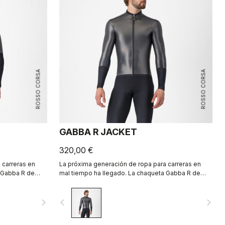
ROSSO CORSA
ROSSO CORSA
GABBA R JACKET
320,00 €
 carreras en
La próxima generación de ropa para carreras en
a Gabba R de
mal tiempo ha llegado. La chaqueta Gabba R de
 aerodinámica
manga larga es la más protectora y aerodinámica
hasta el momento.
navigate_next
navigate_before
navigate_next