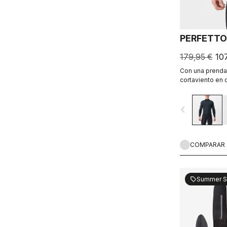
PERFETTO
179,95 €
10
Con una prenda 
cortaviento en
También puedes
como si fuese u
navigate_before
protección adic
transpirable, of
parte delantera
COMPARAR
Summer S
sell