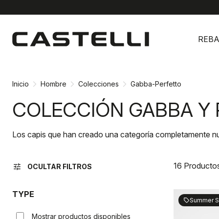
Ir
Saltar
al
a
REBA
contenido
la
navegación
Inicio
Hombre
Colecciones
Gabba-Perfetto
COLECCIÓN GABBA Y
Los capis que han creado una categoría completamente nu
16 Producto
tune
OCULTAR FILTROS
TYPE
Summer S
sell
Mostrar productos disponibles