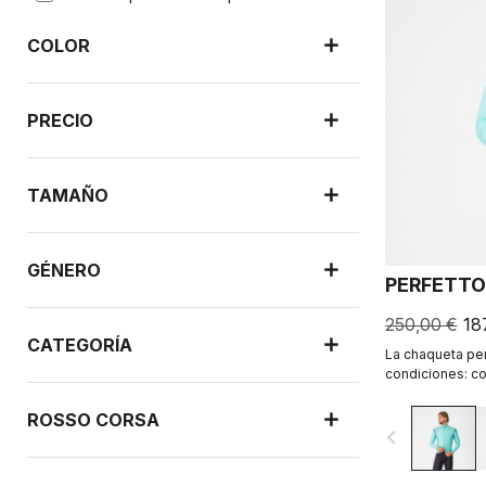
COLOR
PRECIO
TAMAÑO
GÉNERO
PERFETTO
250,00 €
18
CATEGORÍA
La chaqueta per
condiciones: co
ajuste elástico 
sector gracias a
ROSSO CORSA
navigate_before