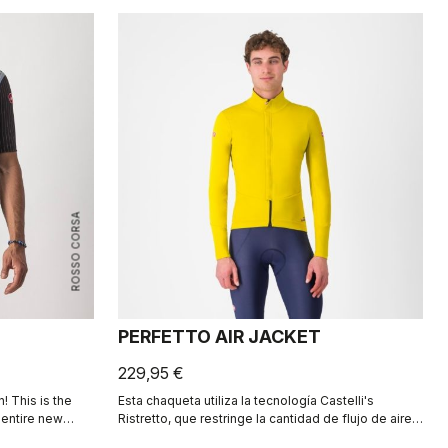
ROSSO CORSA
PERFETTO AIR JACKET
229,95 €
! This is the
Esta chaqueta utiliza la tecnología Castelli's
n entire new
Ristretto, que restringe la cantidad de flujo de aire,
r-resistant
dejando pasar solo el suficiente para mantener el