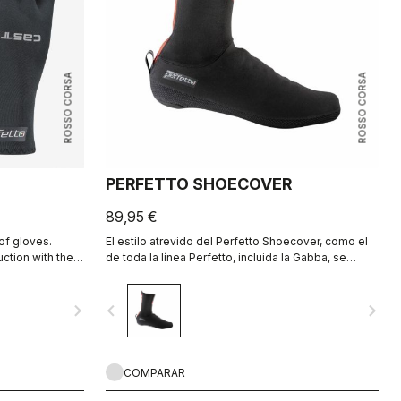
ROSSO CORSA
ROSSO CORSA
PERFETTO SHOECOVER
89,95 €
of gloves.
El estilo atrevido del Perfetto Shoecover, como el
tion with the
de toda la línea Perfetto, incluida la Gabba, se
centra en las altas prestaciones, garantiza elevada
transpirabilidad, ajuste perfecto y protección contra
navigate_next
navigate_before
navigate_next
las salpicaduras de agua de la rueda. El
cubrezapatillas para todo.
COMPARAR