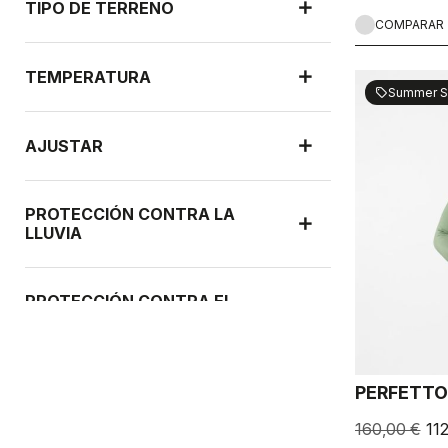
TIPO DE TERRENO
COMPARAR
TEMPERATURA
Summer S
sell
AJUSTAR
PROTECCIÓN CONTRA LA
LLUVIA
PROTECCIÓN CONTRA EL
VIENTO
PERFETTO
160,00 €
11