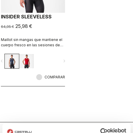
INSIDER SLEEVELESS
25,98 €
64,95 €
Maillot sin mangas que mantiene el
cuerpo fresco en las sesiones de
entrenamiento indoor si se utiliza
con un ventilador.
vigate_before
navigate_next
COMPARAR