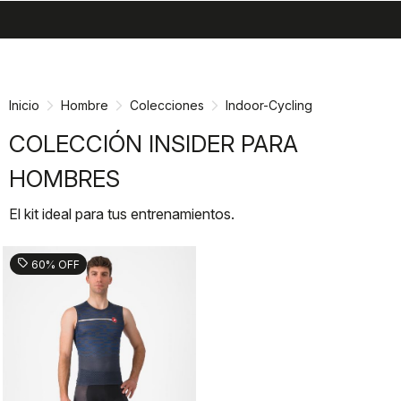
search
menu
shopping_cart
Ir
Saltar
al
a
contenido
la
Inicio
Hombre
Colecciones
Indoor-Cycling
navegación
COLECCIÓN INSIDER PARA
HOMBRES
El kit ideal para tus entrenamientos.
sell
60% OFF