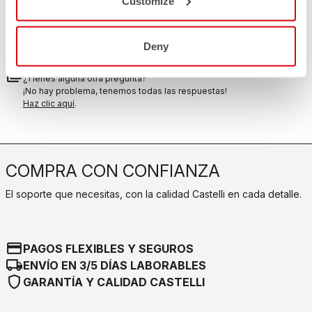
Customize
replay
Garantía de devolución del pedido
en los 30 días siguientes a la entrega
Descubra la política de devoluciones
Deny
FAQ
quiz
¿Tienes alguna otra pregunta?
¡No hay problema, tenemos todas las respuestas!
Haz clic aquí
.
COMPRA CON CONFIANZA
El soporte que necesitas, con la calidad Castelli en cada detalle.
credit_card
PAGOS FLEXIBLES Y SEGUROS
local_shipping
ENVÍO EN 3/5 DÍAS LABORABLES
shield
GARANTÍA Y CALIDAD CASTELLI