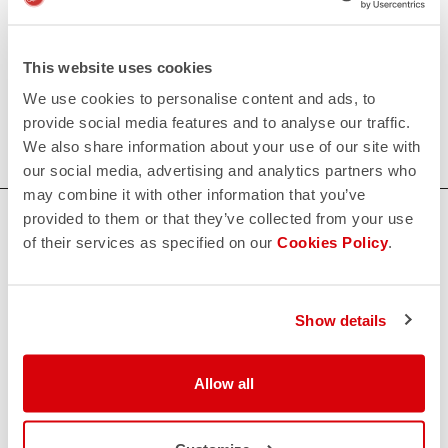
Ropa indoor para hombres
Nuestra ropa indoor para hombres está diseñada para
This website uses cookies
mantenerte cómodo y seco durante los entrenamientos
We use cookies to personalise content and ads, to
más intensos. Compras ahora estas prendas para encontrar
provide social media features and to analyse our traffic.
la talla perfecta y maximizar el rendimiento.
We also share information about your use of our site with
our social media, advertising and analytics partners who
may combine it with other information that you’ve
provided to them or that they’ve collected from your use
¿NECESITAS AYUDA?
of their services as specified on our
Cookies Policy
.
Si tienes alguna duda o necesitas apoyo, no te preocupes,
¡estamos aquí para ti!
Show details
CONTACTO
email
Allow all
¿Tiene alguna pregunta para nosotros?
Contacte con nuestro Servicio de Atención al Cliente
Haga clic aquí
.
DEVOLUCIONES Y REEMBOLSOS