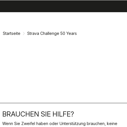
search
menu
shopping_cart
Zu
Zu
Inhalt
Navigation
springen
springen
Startseite
Strava Challenge 50 Years
BRAUCHEN SIE HILFE?
Wenn Sie Zweifel haben oder Unterstützung brauchen, keine