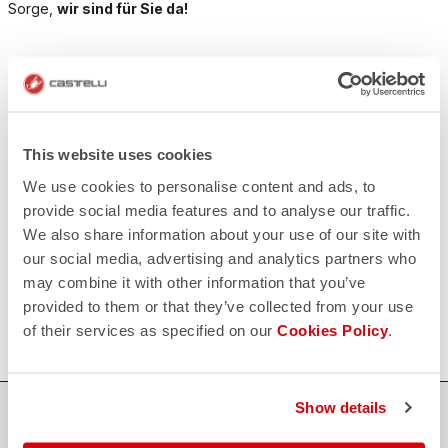
Sorge,
wir sind für Sie da!
KONTAKT
email
Haben Sie eine Frage an uns?
Kontaktieren Sie unseren Kundenservice
Klicken Sie hier
.
This website uses cookies
RÜCKSENDUNGEN UND ERSTATTUNGEN
We use cookies to personalise content and ads, to
replay
Rückgabe der Bestellung garantiert
provide social media features and to analyse our traffic.
innerhalb von 30 Tagen nach der Lieferung
We also share information about your use of our site with
Entdecken Sie die Rückgabebedingungen
FAQ
our social media, advertising and analytics partners who
quiz
may combine it with other information that you’ve
Haben Sie noch weitere Fragen?
provided to them or that they’ve collected from your use
Kein Problem, wir haben alle Antworten!
Klicken Sie hier
.
of their services as specified on our
Cookies Policy
.
Show details
SICHER EINKAUFEN