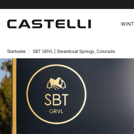
Zu
Zu
Inhalt
Navigation
WINT
springen
springen
Startseite
SBT GRVL | Steamboat Springs, Colorado