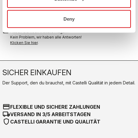
replay
Rückgabe der Bestellung garantiert
innerhalb von 30 Tagen nach der Lieferung
Entdecken Sie die Rückgabebedingungen
Deny
FAQ
quiz
Haben Sie noch weitere Fragen?
Kein Problem, wir haben alle Antworten!
Klicken Sie hier
.
SICHER EINKAUFEN
Der Support, den du brauchst, mit Castelli Qualität in jedem Detail.
credit_card
FLEXIBLE UND SICHERE ZAHLUNGEN
local_shipping
VERSAND IN 3/5 ARBEITSTAGEN
shield
CASTELLI GARANTIE UND QUALITÄT