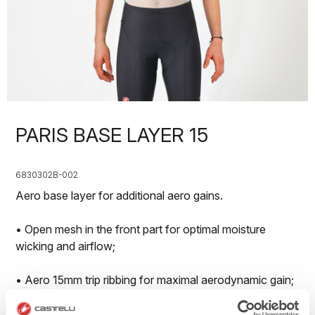
PARIS BASE LAYER 15
6830302B-002
Aero base layer for additional aero gains.
• Open mesh in the front part for optimal moisture
wicking and airflow;
• Aero 15mm trip ribbing for maximal aerodynamic gain;
• Available in long sleeve, shorts leeve and sleveless on