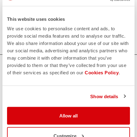
request;
This website uses cookies
200€/piece. Minimum order: 10 pieces.
We use cookies to personalise content and ads, to
Do you need more information? Contact us at
provide social media features and to analyse our traffic.
info@castelli-cycling.com
We also share information about your use of our site with
our social media, advertising and analytics partners who
may combine it with other information that you’ve
BRAUCHEN SIE HILFE?
provided to them or that they’ve collected from your use
of their services as specified on our
Cookies Policy
.
Wenn Sie Zweifel haben oder Unterstützung brauchen, keine
Sorge,
wir sind für Sie da!
Show details
KONTAKT
email
Allow all
Haben Sie eine Frage an uns?
Kontaktieren Sie unseren Kundenservice
Klicken Sie hier
.
RÜCKSENDUNGEN UND ERSTATTUNGEN
Customize