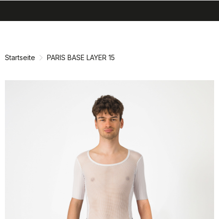
search
menu
shopping_cart
Zu
Zu
Inhalt
Navigation
springen
springen
Startseite
PARIS BASE LAYER 15