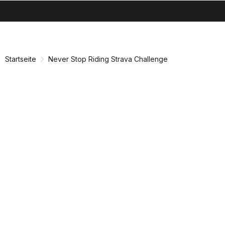
search
menu
shopping_cart
Zu
Zu
Inhalt
Navigation
springen
springen
Startseite
Never Stop Riding Strava Challenge