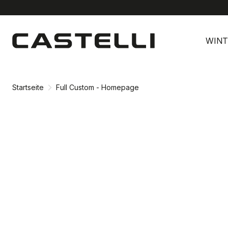
Zu
Zu
Inhalt
Navigation
WINT
springen
springen
Startseite
Full Custom - Homepage