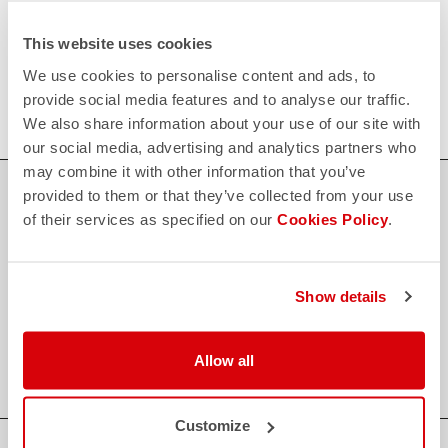
Entdecken Sie die Rückgabebedingungen
FAQ
This website uses cookies
quiz
Haben Sie noch weitere Fragen?
We use cookies to personalise content and ads, to
Kein Problem, wir haben alle Antworten!
provide social media features and to analyse our traffic.
Klicken Sie hier
.
We also share information about your use of our site with
our social media, advertising and analytics partners who
may combine it with other information that you’ve
SICHER EINKAUFEN
provided to them or that they’ve collected from your use
of their services as specified on our
Cookies Policy
.
Der Support, den du brauchst, mit Castelli Qualität in jedem Detail.
Show details
credit_card
FLEXIBLE UND SICHERE ZAHLUNGEN
local_shipping
VERSAND IN 3/5 ARBEITSTAGEN
shield
CASTELLI GARANTIE UND QUALITÄT
Allow all
Customize