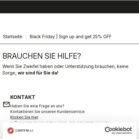
search
menu
shopping_cart
Zu
Zu
Inhalt
Navigation
springen
springen
Startseite
Black Friday | Sign up and get 25% OFF
BRAUCHEN SIE HILFE?
Wenn Sie Zweifel haben oder Unterstützung brauchen, keine
Sorge,
wir sind für Sie da!
KONTAKT
email
Haben Sie eine Frage an uns?
Kontaktieren Sie unseren Kundenservice
Klicken Sie hier
.
RÜCKSENDUNGEN UND ERSTATTUNGEN
replay
Rückgabe der Bestellung garantiert
innerhalb von 30 Tagen nach der Lieferung