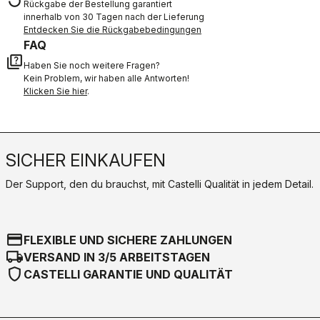
replay
Rückgabe der Bestellung garantiert
innerhalb von 30 Tagen nach der Lieferung
Entdecken Sie die Rückgabebedingungen
FAQ
quiz
Haben Sie noch weitere Fragen?
Kein Problem, wir haben alle Antworten!
Klicken Sie hier
.
SICHER EINKAUFEN
Der Support, den du brauchst, mit Castelli Qualität in jedem Detail.
credit_card
FLEXIBLE UND SICHERE ZAHLUNGEN
local_shipping
VERSAND IN 3/5 ARBEITSTAGEN
shield
CASTELLI GARANTIE UND QUALITÄT