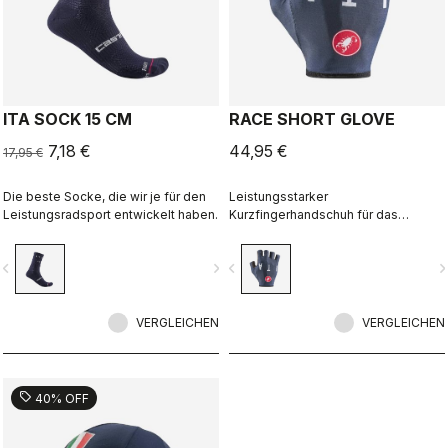
ITA SOCK 15 CM
RACE SHORT GLOVE
7,18 €
44,95 €
17,95 €
Die beste Socke, die wir je für den
Leistungsstarker
Leistungsradsport entwickelt haben.
Kurzfingerhandschuh für das
Radfahren im Sommer
vigate_before
navigate_next
navigate_before
navigate_n
VERGLEICHEN
VERGLEICHEN
sell
40% OFF