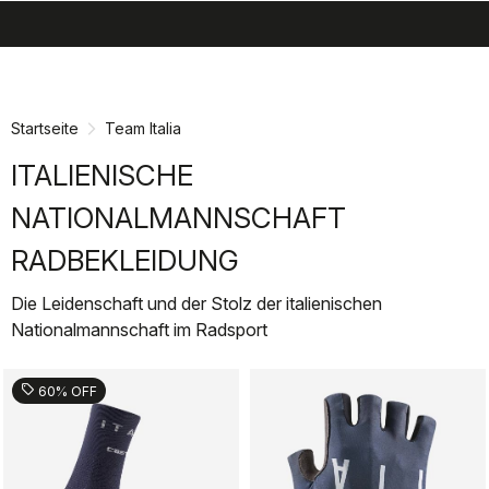
search
menu
shopping_cart
Zu
Zu
Inhalt
Navigation
springen
springen
Startseite
Team Italia
ITALIENISCHE
NATIONALMANNSCHAFT
RADBEKLEIDUNG
Die Leidenschaft und der Stolz der italienischen
Nationalmannschaft im Radsport
sell
60% OFF