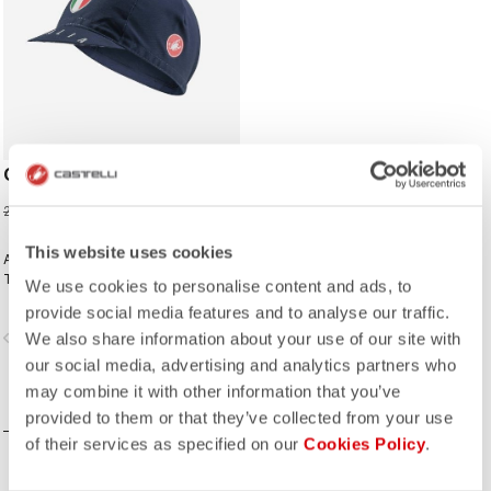
CYCLING CAP
14,97 €
24,95 €
This website uses cookies
A classic cycling cap with classic
Team Italia design.
We use cookies to personalise content and ads, to
provide social media features and to analyse our traffic.
vigate_before
navigate_next
We also share information about your use of our site with
our social media, advertising and analytics partners who
may combine it with other information that you’ve
VERGLEICHEN
provided to them or that they’ve collected from your use
of their services as specified on our
Cookies Policy
.