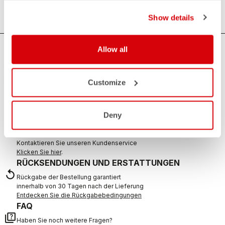
Show details
Allow all
BRAUCHEN SIE HILFE?
Wenn Sie Zweifel haben oder Unterstützung brauchen, keine
Sorge,
wir sind für Sie da!
Customize
Deny
KONTAKT
email
Haben Sie eine Frage an uns?
Kontaktieren Sie unseren Kundenservice
Klicken Sie hier
.
RÜCKSENDUNGEN UND ERSTATTUNGEN
replay
Rückgabe der Bestellung garantiert
innerhalb von 30 Tagen nach der Lieferung
Entdecken Sie die Rückgabebedingungen
FAQ
quiz
Haben Sie noch weitere Fragen?