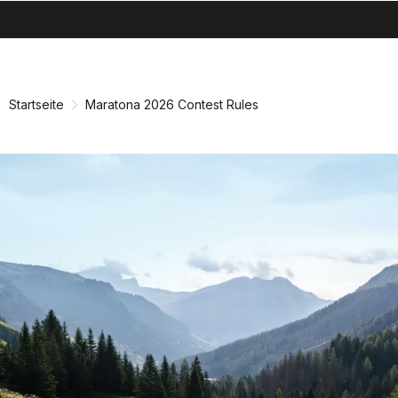
search
menu
shopping_cart
Zu
Zu
Inhalt
Navigation
springen
springen
Startseite
Maratona 2026 Contest Rules