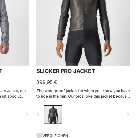
T
SLICKER PRO JACKET
399,95 €
are Jacke, die
The waterproof jacket for when you know you have
e ist absolut
to ride in the rain. Our pros love this jacket because
et eine
it keeps them dry, breathes, fits great, and has
Regen oder wenn
pockets. All this and it packs away into a jersey
navigate_next
navigate_before
navigate_next
lichen Schutz
pocket.
VERGLEICHEN