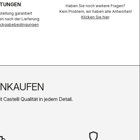
TUNGEN
Haben Sie noch weitere Fragen?
Kein Problem, wir haben alle Antworten!
ellung garantiert
Klicken Sie hier
.
en nach der Lieferung
Rückgabebedingungen
INKAUFEN
Castelli Qualität in jedem Detail.
shield