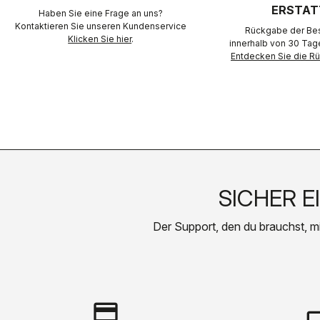
ERSTAT
Haben Sie eine Frage an uns?
Kontaktieren Sie unseren Kundenservice
Rückgabe der Best
Klicken Sie hier
.
innerhalb von 30 Tag
Entdecken Sie die 
SICHER E
Der Support, den du brauchst, mit 
credit_card