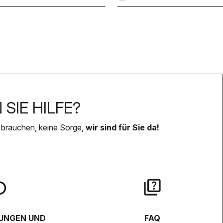
SIE HILFE?
 brauchen, keine Sorge,
wir sind für Sie da!
lay
quiz
UNGEN UND
FAQ