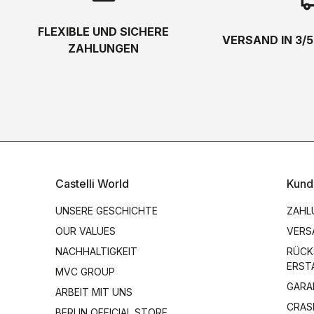
local_s
FLEXIBLE UND SICHERE
VERSAND IN 3/
ZAHLUNGEN
Castelli World
Kund
UNSERE GESCHICHTE
ZAHL
OUR VALUES
VERS
NACHHALTIGKEIT
RÜCK
ERST
MVC GROUP
GARA
ARBEIT MIT UNS
CRAS
BERLIN OFFICIAL STORE