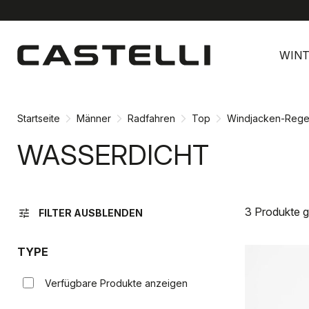
Zu
Zu
Inhalt
Navigation
WINT
springen
springen
Startseite
Männer
Radfahren
Top
Windjacken-Rege
WASSERDICHT
3 Produkte 
tune
FILTER AUSBLENDEN
TYPE
Verfügbare Produkte anzeigen