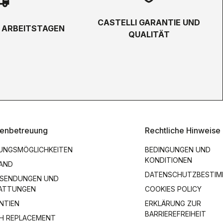
hipping
CASTELLI GARANTIE UND
5 ARBEITSTAGEN
QUALITÄT
enbetreuung
Rechtliche Hinweise
UNGSMÖGLICHKEITEN
BEDINGUNGEN UND
KONDITIONEN
AND
DATENSCHUTZBESTI
SENDUNGEN UND
ATTUNGEN
COOKIES POLICY
NTIEN
ERKLÄRUNG ZUR
BARRIEREFREIHEIT
H REPLACEMENT