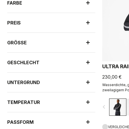
FARBE
PREIS
GRÖSSE
GESCHLECHT
ULTRA RA
230,00 €
UNTERGRUND
Wasserdichte, g
zweilagigem Po
Stretchgewebe. 
Kombination mit
TEMPERATUR
navigate_before
Technologie kon
dem Trikot get
flattern, und lä
PASSFORM
VERGLEICH