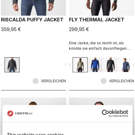
RISCALDA PUFFY JACKET
FLY THERMAL JACKET
359,95 €
299,95 €
Eine Jacke, die so leicht ist, als
könnte sie einfach davonfliegen.
Superleichte Konstruktion,
basierend auf den Castelli FLY
vigate_before
navigate_next
navigate_before
navigate_n
Fabric Technologies: FFT, um Sie
warmzuhalten sowie vor Wind und
Wetter zu schützen.
VERGLEICHEN
VERGLEICHEN
This website uses cookies