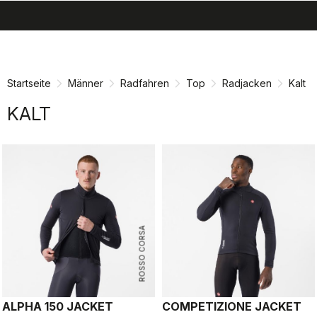
search
menu
shopping_cart
Zu
Zu
Inhalt
Navigation
springen
springen
Startseite
Männer
Radfahren
Top
Radjacken
Kalt
KALT
ROSSO CORSA
ALPHA 150 JACKET
COMPETIZIONE JACKET