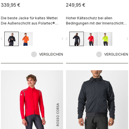
339,95 €
249,95 €
Die beste Jacke für kaltes Wetter.
Hoher Kälteschutz bei allen
Die Außenschicht aus Polartec®
Bedingungen mit der Innenschicht
AirCore™ hält Wind und Regen ab
aus Fleece, der Polartec® AirCore™-
und ist gleichzeitig sehr
Membran für Schutz vor Wind und
vigate_before
navigate_next
navigate_before
navigate_n
atmungsaktiv. Innen sorgt Polartec®
Regen sowie reflektierenden
Alpha™ für Isolation.
Details, damit Sie gut gesehen
werden.
VERGLEICHEN
VERGLEICHEN
ROSSO CORSA