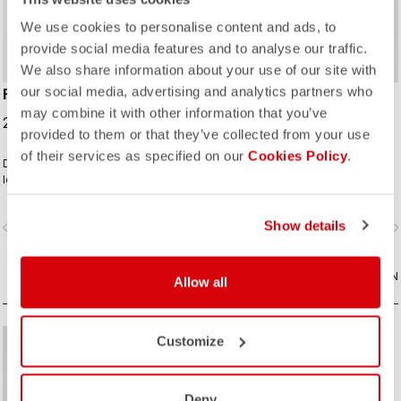
We use cookies to personalise content and ads, to
provide social media features and to analyse our traffic.
We also share information about your use of our site with
our social media, advertising and analytics partners who
FLY DIRECT JACKET
ESPRESSO AIR JACKET
may combine it with other information that you’ve
259,95 €
219,95 €
provided to them or that they’ve collected from your use
of their services as specified on our
Cookies Policy
.
Diese warme Winterjacke mit
Mit Ristretto-Technologie von
leichtem FLY-Design und Polartec®
Castelli für Atmungsaktivität,
Alpha® Direct-Isolierung ist gut
Trockenheit und Wärme, die
verstaubar und für verschiedene
ihresgleichen suchen. Das Ristretto
Show details
vigate_before
navigate_next
navigate_before
navigate_n
Bedingungen und lange
Warm-Gewebe ist zudem stark
Radabenteuer geeignet.
dehnbar für eine eng anliegende
Passform bei totaler
VERGLEICHEN
Bewegungsfreiheit.
VERGLEICHEN
Allow all
Customize
sell
50% OFF
Deny