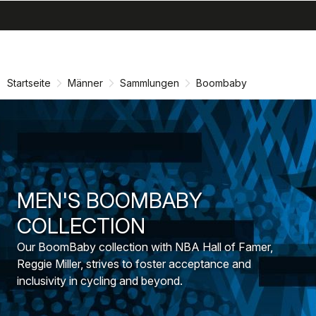
search
menu
shopping_cart
Zu
Zu
Inhalt
Navigation
springen
springen
Startseite
Männer
Sammlungen
Boombaby
MEN'S BOOMBABY
COLLECTION
Our BoomBaby collection with NBA Hall of Famer,
Reggie Miller, strives to foster acceptance and
inclusivity in cycling and beyond.