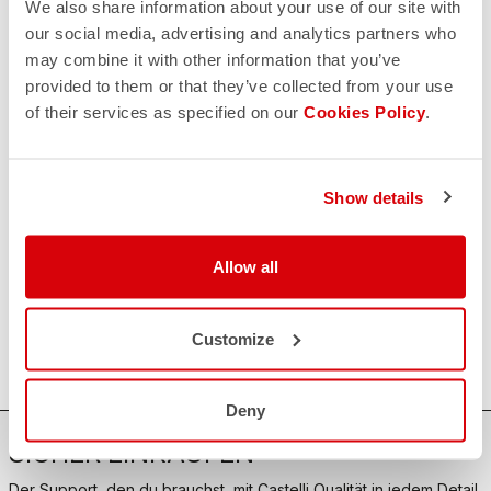
Sorge,
wir sind für Sie da!
We also share information about your use of our site with
our social media, advertising and analytics partners who
may combine it with other information that you’ve
provided to them or that they’ve collected from your use
KONTAKT
email
of their services as specified on our
Cookies Policy
.
Haben Sie eine Frage an uns?
Kontaktieren Sie unseren Kundenservice
Klicken Sie hier
.
RÜCKSENDUNGEN UND ERSTATTUNGEN
Show details
replay
Rückgabe der Bestellung garantiert
innerhalb von 30 Tagen nach der Lieferung
Entdecken Sie die Rückgabebedingungen
Allow all
FAQ
quiz
Haben Sie noch weitere Fragen?
Kein Problem, wir haben alle Antworten!
Customize
Klicken Sie hier
.
Deny
SICHER EINKAUFEN
Der Support, den du brauchst, mit Castelli Qualität in jedem Detail.