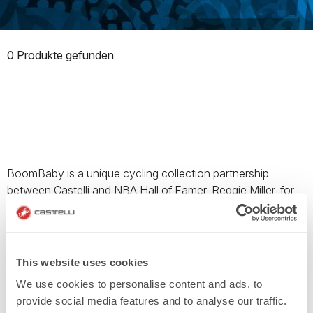
0 Produkte gefunden
BoomBaby is a unique cycling collection partnership
between Castelli and NBA Hall of Famer, Reggie Miller, for
riders of both road and trail.
This website uses cookies
BRAUCHEN SIE HILFE?
We use cookies to personalise content and ads, to
Wenn Sie Zweifel haben oder Unterstützung brauchen, keine
provide social media features and to analyse our traffic.