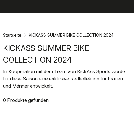
search
menu
shopping_cart
Zu
Zu
Inhalt
Navigation
springen
springen
Startseite
KICKASS SUMMER BIKE COLLECTION 2024
KICKASS SUMMER BIKE
COLLECTION 2024
In Kooperation mit dem Team von KickAss Sports wurde
für diese Saison eine exklusive Radkollektion für Frauen
und Männer entwickelt.
0 Produkte gefunden