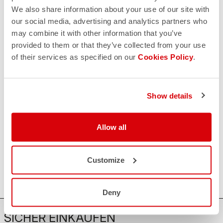
Wenn Sie Zweifel haben oder Unterstützung brauchen, keine
We also share information about your use of our site with
Sorge,
wir sind für Sie da!
our social media, advertising and analytics partners who
may combine it with other information that you’ve
provided to them or that they’ve collected from your use
KONTAKT
of their services as specified on our
Cookies Policy
.
email
Haben Sie eine Frage an uns?
Kontaktieren Sie unseren Kundenservice
Klicken Sie hier
.
RÜCKSENDUNGEN UND ERSTATTUNGEN
Show details
replay
Rückgabe der Bestellung garantiert
innerhalb von 30 Tagen nach der Lieferung
Allow all
Entdecken Sie die Rückgabebedingungen
FAQ
quiz
Haben Sie noch weitere Fragen?
Customize
Kein Problem, wir haben alle Antworten!
Klicken Sie hier
.
Deny
SICHER EINKAUFEN