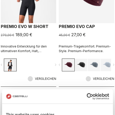
PREMIO EVO W SHORT
PREMIO EVO CAP
189,00 €
27,00 €
270,00 €
45,00 €
Innovative Entwicklung für den
Premium-Tragekomfort. Premium-
ultimativen Komfort, Halt,
Style. Premium-Performance.
Geschwindigkeit und Langlebigkeit
auf der Langstrecke.
vigate_before
navigate_next
navigate_before
navigate_n
VERGLEICHEN
VERGLEICHEN
sell
sell
Summer Sale 40% Off
60% OFF
This website uses cookies