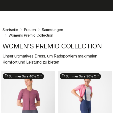
search
menu
shopping_cart
Zu
Zu
Inhalt
Navigation
springen
springen
Startseite
Frauen
Sammlungen
Womens Premio Collection
WOMEN'S PREMIO COLLECTION
Unser ultimatives Dress, um Radsportlern maximalen
Komfort und Leistung zu bieten
sell
sell
Summer Sale 40% Off
Summer Sale 30% Off