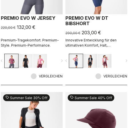
PREMIO EVO W JERSEY
PREMIO EVO W DT
BIBSHORT
132,00 €
220,00 €
203,00 €
290,00 €
Premium-Tragekomfort. Premium-
Innovative Entwicklung für den
Style. Premium-Performance.
ultimativen Komfort, Halt,
Geschwindigkeit und Langlebigkeit
auf der Langstrecke.
vigate_before
navigate_next
navigate_before
navigate_n
VERGLEICHEN
VERGLEICHEN
sell
sell
Summer Sale 30% Off
Summer Sale 40% Off