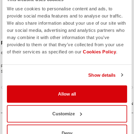
We use cookies to personalise content and ads, to
provide social media features and to analyse our traffic.
We also share information about your use of our site with
our social media, advertising and analytics partners who
may combine it with other information that you’ve
PREMIO EVO W GLOVE
PREMIO EVO W 12 SOCK
provided to them or that they’ve collected from your use
of their services as specified on our
Cookies Policy
.
36,00 €
7,98 €
60,00 €
19,95 €
Premium-Tragekomfort. Premium-
Premium-Tragekomfort. Premium-
Style. Premium-Performance.
Style. Premium-Performance.
Show details
vigate_before
navigate_next
navigate_before
navigate_n
Allow all
VERGLEICHEN
VERGLEICHEN
Customize
Deny