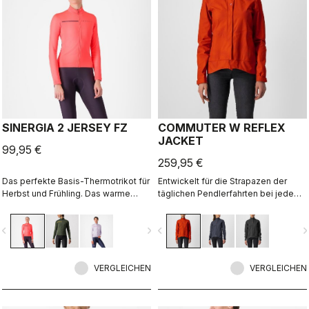
SINERGIA 2 JERSEY FZ
COMMUTER W REFLEX
JACKET
99,95 €
259,95 €
Das perfekte Basis-Thermotrikot für
Entwickelt für die Strapazen der
Herbst und Frühling. Das warme
täglichen Pendlerfahrten bei jedem
Material und die Drop-Pocket-
Wetter, hält diese Jacke alles ab,
Konstruktion sind der Schlüssel zur
während sie über Ihre Bürokleidung
vigate_before
navigate_next
navigate_before
navigate_n
Performance dieses Trikots.
passt. Aber wo sie wirklich glänzt, im
wahrsten Sinne des Wortes, ist mit
der Rundum-Reflexwirkung, die bei
VERGLEICHEN
Dunkelheit hell aufleuchtet, während
VERGLEICHEN
sie tagsüber praktisch unsichtbar ist.