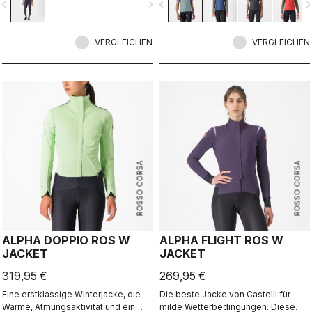
vigate_before
navigate_next
navigate_before
navigate_n
Mikrofaser-Gewebe wird kombiniert
mit einer Fütterung aus Polartec®
Alpha® Direct-Material.
VERGLEICHEN
VERGLEICHEN
ROSSO CORSA
ROSSO CORSA
ALPHA DOPPIO ROS W
ALPHA FLIGHT ROS W
JACKET
JACKET
319,95 €
269,95 €
Eine erstklassige Winterjacke, die
Die beste Jacke von Castelli für
Wärme, Atmungsaktivität und ein
milde Wetterbedingungen. Diese