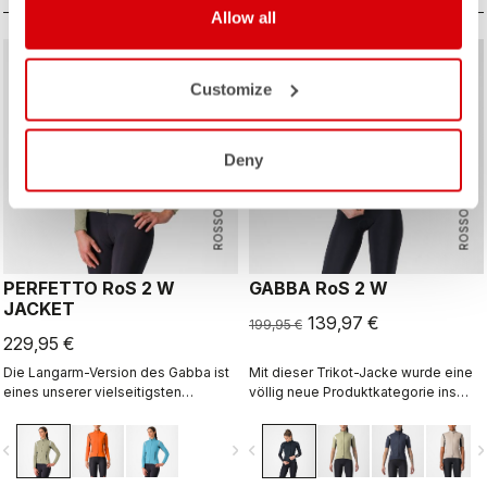
Allow all
sell
30% OFF
Customize
Deny
ROSSO CORSA
ROSSO CORSA
PERFETTO RoS 2 W
GABBA RoS 2 W
JACKET
139,97 €
199,95 €
229,95 €
Die Langarm-Version des Gabba ist
Mit dieser Trikot-Jacke wurde eine
eines unserer vielseitigsten
völlig neue Produktkategorie ins
Kleidungsstücke. Ihr GORE-TEX
Leben gerufen: Das Gabba. Eine
INFINIUM™ WINDSTOPPER®-
funktionelle, wasserabweisende
vigate_before
navigate_next
navigate_before
navigate_n
Material vereint 100%
Kurzarm-Jacke, die auch bei
Winddichtigkeit mit gutem
trockenen Bedingungen ideal ist.