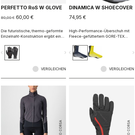
PERFETTO RoS W GLOVE
DINAMICA W SHOECOVER
60,00 €
74,95 €
80,00 €
Die futuristische, thermo-geformte
High-Performance-Überschuh mit
Einzelnaht-Konstruktion ergibt einen
Fleece-gefüttertem GORE-TEX
Fleece-gefütterten Handschuh, der
INFINIUM™ WINDSTOPPER®-
wind- und wasserfest, warm,
Material, um Wind und Spritzwasser
vigate_before
navigate_next
navigate_before
navigate_n
schlank geschnitten und extrem
draußen und Wärme drinnen zu
komfortabel ist.
halten. Frauenspezifische Passform
mit reflektierendem Printdekor für
VERGLEICHEN
bessere Sichtbarkeit.
VERGLEICHEN
ROSSO CORSA
ROSSO CORSA