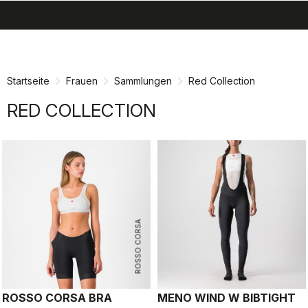
search
menu
shopping_cart
Zu
Zu
Inhalt
Navigation
springen
springen
Startseite
Frauen
Sammlungen
Red Collection
RED COLLECTION
ROSSO CORSA
ROSSO CORSA BRA
MENO WIND W BIBTIGHT