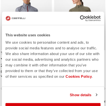
This website uses cookies
We use cookies to personalise content and ads, to
provide social media features and to analyse our traffic.
TEMPESTA LITE W
UNLIMITED TRAIL W
We also share information about your use of our site with
JACKET
JERSEY
our social media, advertising and analytics partners who
299,95 €
149,95 €
may combine it with other information that you’ve
provided to them or that they’ve collected from your use
Eine wasserdichte, einfach
Unser wärmstes Allroad-Trikot mit
verstaubare Jacke, die Sie auf all
extremer Performance – wie
of their services as specified on our
Cookies Policy
.
Ihren Touren begleitet. Sie ist
geschaffen für Abenteuer auf zwei
absolut atmungsaktiv, extrem leicht
Rädern.
vigate_before
navigate_next
navigate_before
navigate_n
und bietet eine großartige
Passform. Perfekt bei Regen oder
Show details
wenn Sie auf einer langen Abfahrt
zusätzlichen Schutz benötigen.
VERGLEICHEN
VERGLEICHEN