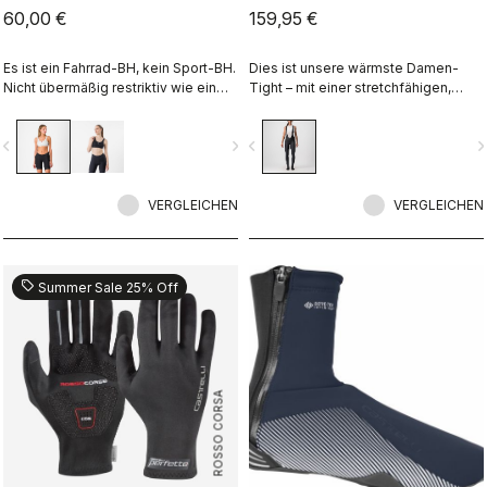
60,00 €
159,95 €
Es ist ein Fahrrad-BH, kein Sport-BH.
Dies ist unsere wärmste Damen-
Nicht übermäßig restriktiv wie ein
Tight – mit einer stretchfähigen,
Jogging-BH, ist er buchstäblich cool
winddichten Vorderseite und einer
und bietet gerade genug Support für
flauschigen Isolierung vorne und
vigate_before
navigate_next
navigate_before
navigate_n
das Radfahren.
hinten.
VERGLEICHEN
VERGLEICHEN
sell
Summer Sale 25% Off
ROSSO CORSA