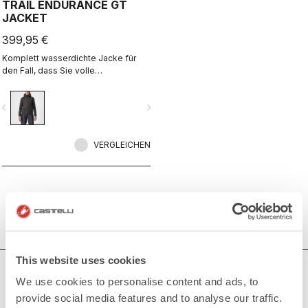
TRAIL ENDURANCE GT
JACKET
399,95 €
Komplett wasserdichte Jacke für
den Fall, dass Sie volle
Schutzwirkung brauchen, sei es vor
Regen oder einfach vor Kälte. So
vigate_before
navigate_next
gestylt, dass Sie darin auch ohne
Bike eine gute Figur machen.
VERGLEICHEN
This website uses cookies
BRAUCHEN SIE HILFE?
We use cookies to personalise content and ads, to
provide social media features and to analyse our traffic.
Wenn Sie Zweifel haben oder Unterstützung brauchen, keine