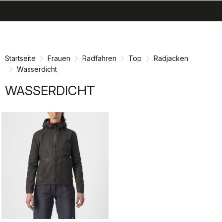
search
menu
shopping_cart
Zu
Zu
Inhalt
Navigation
springen
springen
Startseite
Frauen
Radfahren
Top
Radjacken
Wasserdicht
WASSERDICHT