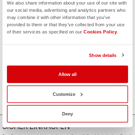
Sorge,
wir sind für Sie da!
We also share information about your use of our site with
our social media, advertising and analytics partners who
may combine it with other information that you’ve
provided to them or that they’ve collected from your use
KONTAKT
of their services as specified on our
Cookies Policy
.
email
Haben Sie eine Frage an uns?
Kontaktieren Sie unseren Kundenservice
Klicken Sie hier
.
RÜCKSENDUNGEN UND ERSTATTUNGEN
Show details
replay
Rückgabe der Bestellung garantiert
innerhalb von 30 Tagen nach der Lieferung
Entdecken Sie die Rückgabebedingungen
Allow all
FAQ
quiz
Haben Sie noch weitere Fragen?
Kein Problem, wir haben alle Antworten!
Customize
Klicken Sie hier
.
Deny
SICHER EINKAUFEN