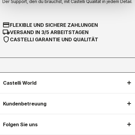
Der Support, den du brauchst, mit Castelli Qualität in jedem Detail.
credit_card
FLEXIBLE UND SICHERE ZAHLUNGEN
local_shipping
VERSAND IN 3/5 ARBEITSTAGEN
shield
CASTELLI GARANTIE UND QUALITÄT
Castelli World
Kundenbetreuung
Folgen Sie uns