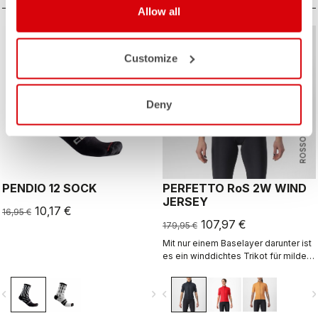
Allow all
sell
sell
40% OFF
40% OFF
Customize
Deny
ROSSO CORSA
PENDIO 12 SOCK
PERFETTO RoS 2W WIND
JERSEY
10,17 €
16,95 €
107,97 €
179,95 €
Mit nur einem Baselayer darunter ist
es ein winddichtes Trikot für milde
Bedingungen. Alternativ können Sie
es wie eine Weste über dem Trikot
vigate_before
navigate_next
navigate_before
navigate_n
tragen, mit zusätzlichem Schutz für
die Schultern. Dieses extra leichte