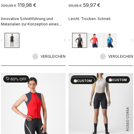
119,98 €
59,97 €
299,95 €
99,95 €
Innovative Schnittführung und
Leicht. Trocken. Schnell.
Materialien zur Konzeption eines
extrem bequemen und nahezu
nahtfreien Swimskins für
vigate_before
navigate_next
navigate_before
navigate_n
herausragende Schwimmzeiten bei
Neoprenverbot.
VERGLEICHEN
VERGLEICHEN
sell
sell
60% OFF
40% OFF
CUSTOM
CUSTOM
ROSSO CORSA