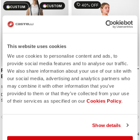
sell
sell
40% OFF
40% OFF
CUSTOM
CUSTOM
ROSSO CORSA
This website uses cookies
We use cookies to personalise content and ads, to
provide social media features and to analyse our traffic.
FREE AERO RC W
VELOCISSIMA 3 BIBSHORT
We also share information about your use of our site with
BIBSHORT
our social media, advertising and analytics partners who
59,97 €
99,95 €
107,97 €
may combine it with other information that you’ve
179,95 €
provided to them or that they’ve collected from your use
Der perfekte Mix aus Komfort und
Premium-Materialien, ein der Figur
Speed. Entwickelt für Renneinsätze
schmeichelnder Schnitt, Drop-Tail-
of their services as specified on our
Cookies Policy
.
auf höchstem Level – und darum
Trägerkonstruktion und unser extra
auch überragend komfortabel bei
komfortables KISS Air2 Donna-
vigate_before
navigate_next
navigate_before
navigate_n
jeder Ausfahrt und jedem Fahrertyp.
Sitzpolster machen diese
Trägershort bereit für lange und
Show details
längste Etappen.
VERGLEICHEN
VERGLEICHEN