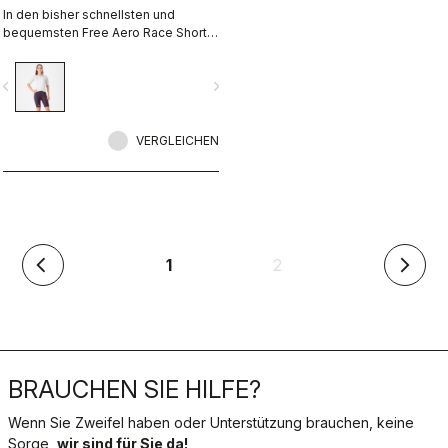
In den bisher schnellsten und
bequemsten Free Aero Race Shorts
verschmelzen Tragekomfort und
Aerodynamik miteinander.
vigate_before
navigate_next
VERGLEICHEN
(aktuell)
1
2
arrow_back_ios
arrow_forward_ios
BRAUCHEN SIE HILFE?
Wenn Sie Zweifel haben oder Unterstützung brauchen, keine
Sorge,
wir sind für Sie da!