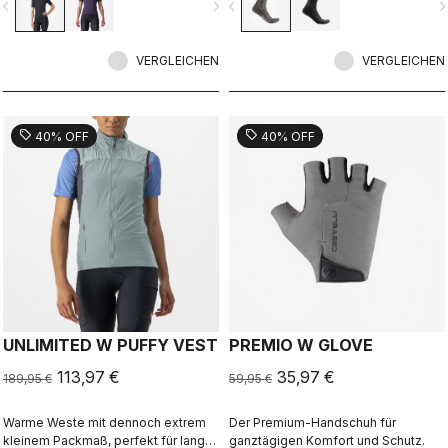
vigate_before
navigate_next
navigate_before
navigate_n
VERGLEICHEN
VERGLEICHEN
sell
sell
40% OFF
40% OFF
UNLIMITED W PUFFY VEST
PREMIO W GLOVE
113,97 €
35,97 €
189,95 €
59,95 €
Warme Weste mit dennoch extrem
Der Premium-Handschuh für
kleinem Packmaß, perfekt für lange
ganztägigen Komfort und Schutz.