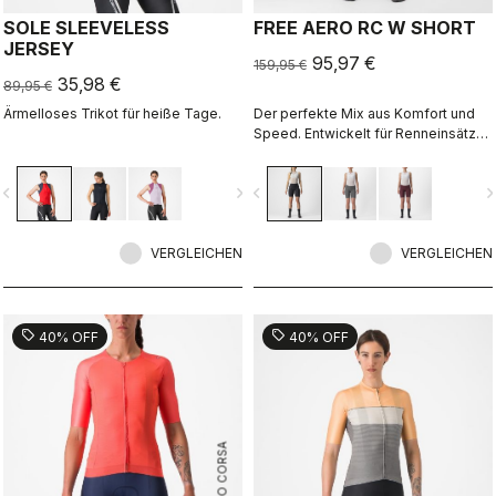
SOLE SLEEVELESS
FREE AERO RC W SHORT
JERSEY
95,97 €
159,95 €
35,98 €
89,95 €
Ärmelloses Trikot für heiße Tage.
Der perfekte Mix aus Komfort und
Speed. Entwickelt für Renneinsätze
auf höchstem Level – und darum
auch überragend komfortabel bei
vigate_before
navigate_next
navigate_before
navigate_n
jeder Ausfahrt und jedem Fahrertyp.
VERGLEICHEN
VERGLEICHEN
sell
sell
40% OFF
40% OFF
ROSSO CORSA