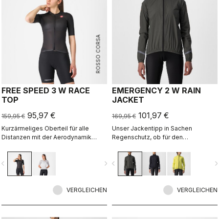
ROSSO CORSA
FREE SPEED 3 W RACE
EMERGENCY 2 W RAIN
TOP
JACKET
95,97 €
101,97 €
159,95 €
169,95 €
Kurzärmeliges Oberteil für alle
Unser Jackentipp in Sachen
Distanzen mit der Aerodynamik
Regenschutz, ob für den
unseres Anzugs Free Sanremo 3 W
ganztägigen Einsatz oder für den
Short Sleeve.
Notfall, da sie leicht in einer
vigate_before
navigate_next
navigate_before
navigate_n
Trikottasche verstaut werden kann.
Mit dezentem Styling und 360°-
Reflexion kann sie auch für die
VERGLEICHEN
tägliche Fahrt zur Arbeit eingesetzt
VERGLEICHEN
werden.