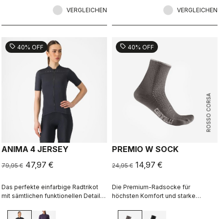
Kleidungsstück ist an der
VERGLEICHEN
Vorderseite atmungsaktiv und
VERGLEICHEN
winddicht sowie rundum
wasserabweisend.
sell
sell
40% OFF
40% OFF
ROSSO CORSA
ANIMA 4 JERSEY
PREMIO W SOCK
47,97 €
14,97 €
79,95 €
24,95 €
Das perfekte einfarbige Radtrikot
Die Premium-Radsocke für
mit sämtlichen funktionellen Details
höchsten Komfort und starke
von Castelli für Top-Performance
Kühlwirkung auf langen Etappen
auf jeder Ihrer Ausfahrten.
oder bei intensiver Belastung.