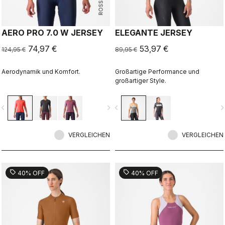
AERO PRO 7.0 W JERSEY
ELEGANTE JERSEY
74,97 €
53,97 €
124,95 €
89,95 €
Aerodynamik und Komfort.
Großartige Performance und
großartiger Style.
vigate_before
navigate_next
navigate_before
navigate_n
VERGLEICHEN
VERGLEICHEN
sell
sell
40% OFF
40% OFF