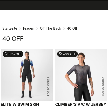
search
menu
shopping_cart
Zu
Zu
Inhalt
Navigation
springen
springen
Startseite
Frauen
Off The Back
40 Off
40 OFF
sell
sell
60% OFF
40% OFF
ROSSO CORSA
ROSSO CORSA
ELITE W SWIM SKIN
CLIMBER'S A/C W JERSEY