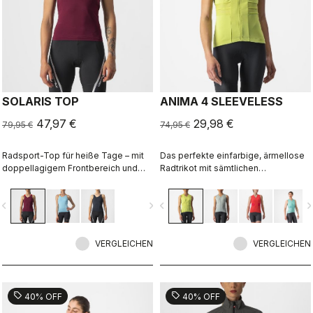
SOLARIS TOP
ANIMA 4 SLEEVELESS
47,97 €
29,98 €
79,95 €
74,95 €
Radsport-Top für heiße Tage – mit
Das perfekte einfarbige, ärmellose
doppellagigem Frontbereich und
Radtrikot mit sämtlichen
Racer-Rückenteil samt zwei
funktionellen Details von Castelli für
Rückentaschen.
Top-Performance auf jeder Ihrer
vigate_before
navigate_next
navigate_before
navigate_n
Ausfahrten.
VERGLEICHEN
VERGLEICHEN
sell
sell
40% OFF
40% OFF