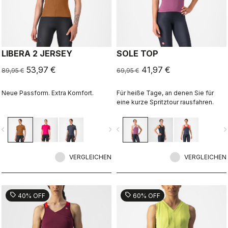
LIBERA 2 JERSEY
SOLE TOP
53,97 €
41,97 €
89,95 €
69,95 €
Neue Passform. Extra Komfort.
Für heiße Tage, an denen Sie für
eine kurze Spritztour rausfahren.
vigate_before
navigate_next
navigate_before
navigate_n
VERGLEICHEN
VERGLEICHEN
sell
sell
40% OFF
60% OFF