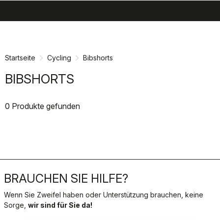
search
menu
shopping_cart
Zu
Zu
Inhalt
Navigation
springen
springen
Startseite
Cycling
Bibshorts
BIBSHORTS
0 Produkte gefunden
BRAUCHEN SIE HILFE?
Wenn Sie Zweifel haben oder Unterstützung brauchen, keine
Sorge,
wir sind für Sie da!