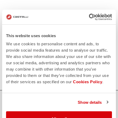
KONTAKT
email
Haben Sie eine Frage an uns?
Kontaktieren Sie unseren Kundenservice
Klicken Sie hier
.
RÜCKSENDUNGEN UND ERSTATTUNGEN
This website uses cookies
replay
Rückgabe der Bestellung garantiert
We use cookies to personalise content and ads, to
innerhalb von 30 Tagen nach der Lieferung
provide social media features and to analyse our traffic.
Entdecken Sie die Rückgabebedingungen
We also share information about your use of our site with
FAQ
our social media, advertising and analytics partners who
quiz
Haben Sie noch weitere Fragen?
may combine it with other information that you’ve
Kein Problem, wir haben alle Antworten!
Klicken Sie hier
.
provided to them or that they’ve collected from your use
of their services as specified on our
Cookies Policy
.
SICHER EINKAUFEN
Show details
Der Support, den du brauchst, mit Castelli Qualität in jedem Detail.