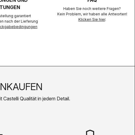
UNGEN UND
FAQ
TUNGEN
Haben Sie noch weitere Fragen?
Kein Problem, wir haben alle Antworten!
ellung garantiert
Klicken Sie hier
.
en nach der Lieferung
Rückgabebedingungen
INKAUFEN
Castelli Qualität in jedem Detail.
shield