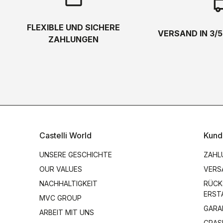
local_s
FLEXIBLE UND SICHERE
VERSAND IN 3/
ZAHLUNGEN
Castelli World
Kund
UNSERE GESCHICHTE
ZAHL
OUR VALUES
VERS
NACHHALTIGKEIT
RÜCK
ERST
MVC GROUP
GARA
ARBEIT MIT UNS
CRAS