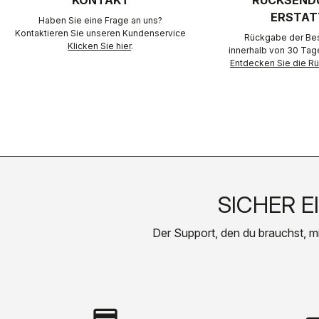
KONTAKT
RÜCKSEND
ERSTAT
Haben Sie eine Frage an uns?
Kontaktieren Sie unseren Kundenservice
Rückgabe der Best
Klicken Sie hier
.
innerhalb von 30 Tag
Entdecken Sie die 
SICHER E
Der Support, den du brauchst, mit 
credit_card