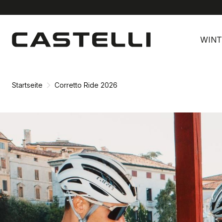
Zu
Zu
Inhalt
Navigation
WINT
springen
springen
Startseite
Corretto Ride 2026