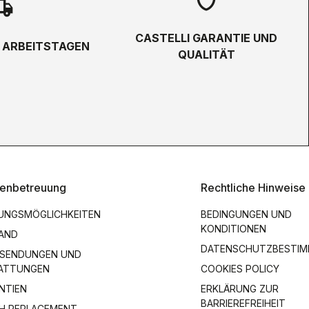
hipping
CASTELLI GARANTIE UND
5 ARBEITSTAGEN
QUALITÄT
enbetreuung
Rechtliche Hinweise
UNGSMÖGLICHKEITEN
BEDINGUNGEN UND
KONDITIONEN
AND
DATENSCHUTZBESTI
SENDUNGEN UND
ATTUNGEN
COOKIES POLICY
NTIEN
ERKLÄRUNG ZUR
BARRIEREFREIHEIT
H REPLACEMENT