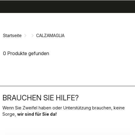
search
menu
shopping_cart
Zu
Zu
Inhalt
Navigation
springen
springen
Startseite
CALZAMAGLIA
0 Produkte gefunden
BRAUCHEN SIE HILFE?
Wenn Sie Zweifel haben oder Unterstützung brauchen, keine
Sorge,
wir sind für Sie da!