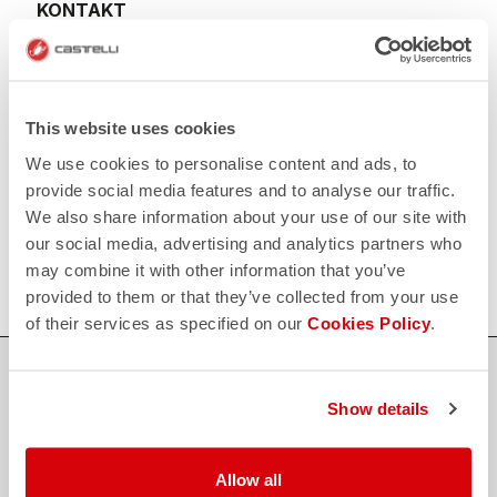
KONTAKT
email
Haben Sie eine Frage an uns?
Kontaktieren Sie unseren Kundenservice
Klicken Sie hier
.
RÜCKSENDUNGEN UND ERSTATTUNGEN
replay
This website uses cookies
Rückgabe der Bestellung garantiert
innerhalb von 30 Tagen nach der Lieferung
We use cookies to personalise content and ads, to
Entdecken Sie die Rückgabebedingungen
provide social media features and to analyse our traffic.
FAQ
We also share information about your use of our site with
quiz
Haben Sie noch weitere Fragen?
our social media, advertising and analytics partners who
Kein Problem, wir haben alle Antworten!
may combine it with other information that you’ve
Klicken Sie hier
.
provided to them or that they’ve collected from your use
of their services as specified on our
Cookies Policy
.
SICHER EINKAUFEN
Show details
Der Support, den du brauchst, mit Castelli Qualität in jedem Detail.
Allow all