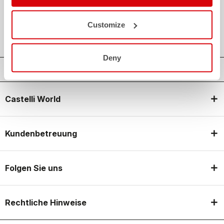
credit_card
FLEXIBLE UND SICHERE ZAHLUNGEN
local_shipping
VERSAND IN 3/5 ARBEITSTAGEN
Customize
shield
CASTELLI GARANTIE UND QUALITÄT
Deny
Castelli World
Kundenbetreuung
Folgen Sie uns
Rechtliche Hinweise