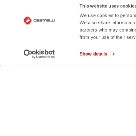
LA NOSTRA STORIA
METO
This website uses cookie
I NOSTRI VALORI
SPEDI
We use cookies to personal
SOSTENIBILITÀ
RESI 
We also share information 
MVC GROUP
GARA
partners who may combine i
LAVORA CON NOI
CRAS
from your use of their ser
BERLIN OFFICIAL STORE
TABEL
GIRONA OFFICIAL STORE
CURA
Show details
INDUSTRY PROGRAM
CONT
B2B
CANTO
- Via Marconi 8