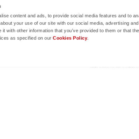
DI DI PAGAMENTO
TERMINI E CONDIZIONI
s
ZIONI
INFORMATIVA SULLA
PRIVACY
ise content and ads, to provide social media features and to anal
E RIMBORSI
about your use of our site with our social media, advertising and
COOKIES POLICY
NZIE
t with other information that you’ve provided to them or that the
DICHIARAZIONE DI
H REPLACEMENT
vices as specified on our
Cookies Policy
.
ACCESSIBILITÀ
LA TAGLIE
GUIDA AI SITI WEB FALS
 DEL PRODOTTO
WHISTLEBLOWING
ATTACI
INFORMAZIONI AZIENDA
Manifattura Valcismon S.p.A.
1/83, 32030 Fonzaso (BL), Italy - P.IVA: 00023370257 - CAP.SOC. €2.349.323,0
© 2026 Manifattura Valcismon. All Rights Reserved