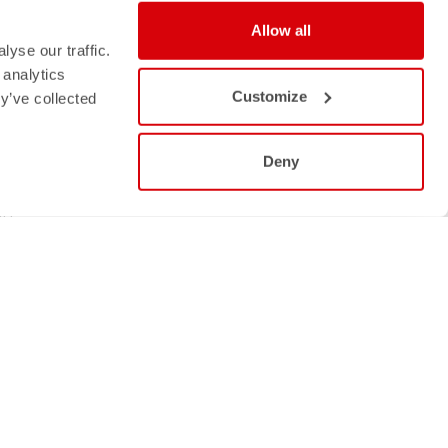
FACEBOOK
INSTAGRAM
Allow all
yse our traffic.
STRAVA
 analytics
YOUTUBE
Customize
y’ve collected
I
Deny
LI
0