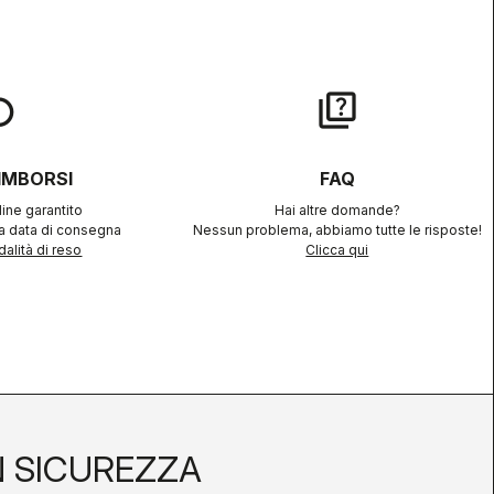
lay
quiz
RIMBORSI
FAQ
ine garantito
Hai altre domande?
la data di consegna
Nessun problema, abbiamo tutte le risposte!
alità di reso
Clicca qui
N SICUREZZA