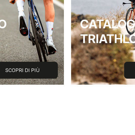
O
CATALO
TRIATHL
SCOPRI DI PIÙ