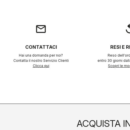
email
rep
CONTATTACI
RESI E 
Hai una domanda per noi?
Reso dell'ord
Contatta il nostro Servizio Clienti
entro 30 giorni dal
Clicca qui
Scopri le mod
ACQUISTA I