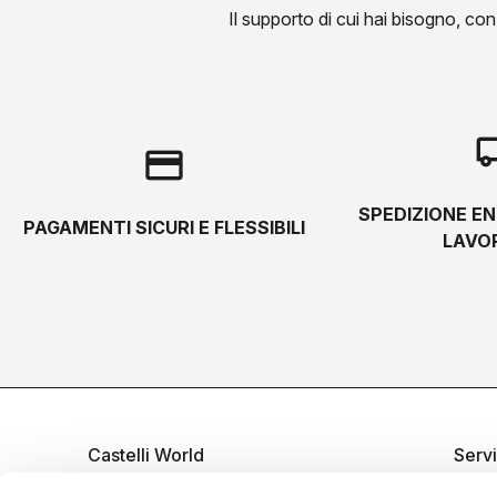
Il supporto di cui hai bisogno, con l
local_s
credit_card
SPEDIZIONE EN
PAGAMENTI SICURI E FLESSIBILI
LAVOR
Castelli World
Servi