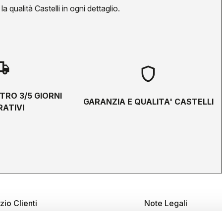
a qualità Castelli in ogni dettaglio.
hipping
shield
TRO 3/5 GIORNI
GARANZIA E QUALITA' CASTELLI
ATIVI
zio Clienti
Note Legali