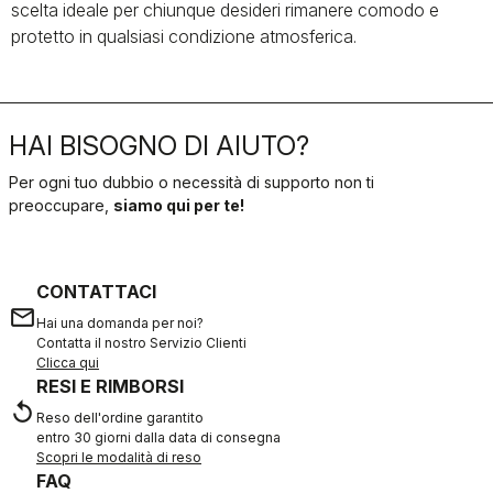
scelta ideale per chiunque desideri rimanere comodo e
protetto in qualsiasi condizione atmosferica.
HAI BISOGNO DI AIUTO?
Per ogni tuo dubbio o necessità di supporto non ti
preoccupare,
siamo qui per te!
CONTATTACI
email
Hai una domanda per noi?
Contatta il nostro Servizio Clienti
Clicca qui
RESI E RIMBORSI
replay
Reso dell'ordine garantito
entro 30 giorni dalla data di consegna
Scopri le modalità di reso
FAQ