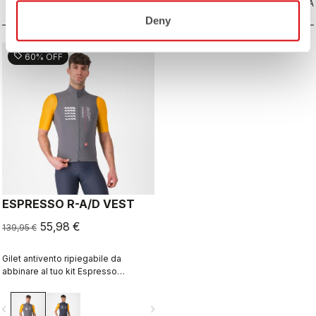
CONFRONTA
accesso a tutto ciò che ti serve
CONFRONTA
mentre pedali.
Deny
sell
60% OFF
ESPRESSO R-A/D VEST
55,98 €
139,95 €
Gilet antivento ripiegabile da
abbinare al tuo kit Espresso
preferito, con una grafica di Richard
Pearce in edizione limitata.
vigate_before
navigate_next