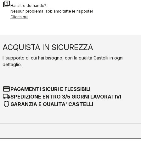
quiz
Hai altre domande?
Nessun problema, abbiamo tutte le risposte!
Clicca qui
ACQUISTA IN SICUREZZA
Il supporto di cui hai bisogno, con la qualità Castelli in ogni
dettaglio.
credit_card
PAGAMENTI SICURI E FLESSIBILI
local_shipping
SPEDIZIONE ENTRO 3/5 GIORNI LAVORATIVI
shield
GARANZIA E QUALITA' CASTELLI