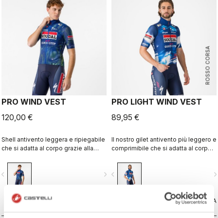
ROSSO CORSA
PRO WIND VEST
PRO LIGHT WIND VEST
120,00 €
89,95 €
Shell antivento leggera e ripiegabile
Il nostro gilet antivento più leggero e
che si adatta al corpo grazie alla
comprimibile che si adatta al corpo
schiena in tessuto traspirante
grazie alla schiena in tessuto
elasticizzato e al colletto alto.
traspirante elasticizzato.
vigate_before
navigate_next
navigate_before
navigate_n
CONFRONTA
CONFRONTA