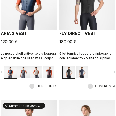
ARIA 2 VEST
FLY DIRECT VEST
120,00 €
180,00 €
La nostra shell antivento più leggera
Gilet termico leggero e ripiegabile
e ripiegabile che si adatta al corpo
con isolamento Polartec® Alpha®
grazie alla schiena in tessuto
Direct.
traspirante elasticizzato. Blocca
vigate_before
navigate_next
navigate_before
navigate_n
efficacemente il vento sulla parte
anteriore senza causare
sudorazione eccessiva.
CONFRONTA
CONFRONTA
sell
Summer Sale 30% Off