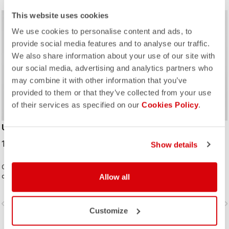
This website uses cookies
We use cookies to personalise content and ads, to
provide social media features and to analyse our traffic.
We also share information about your use of our site with
our social media, advertising and analytics partners who
may combine it with other information that you’ve
provided to them or that they’ve collected from your use
of their services as specified on our
Cookies Policy
.
UNLIMITED PUFFY VEST
ESPRESSO VEST
199,95 €
124,95 €
Show details
Gilet caldo ma estremamente
Gilet antivento ripiegabile da
compatto per le tue avventure o le
abbinare al tuo kit Espresso
Allow all
pedalate di più giorni. Strato esterno
preferito. Il tessuto della parte
antivento in microfibra intrecciata
anteriore blocca il vento, pur
vigate_before
navigate_next
navigate_before
navigate_n
con isolamento Polartec® Alpha®
rimanendo traspirante. Sul retro
Customize
Direct.
abbiamo aggiunto tre tasche per
darti in ogni momento un facile