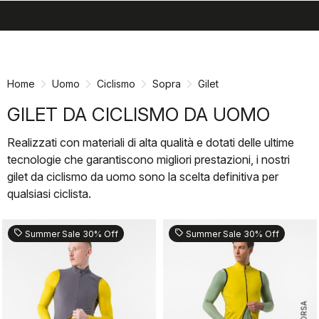
search
menu
shopping_cart
Vai
Vai
al
alla
contenuto
navigazione
Home
Uomo
Ciclismo
Sopra
Gilet
GILET DA CICLISMO DA UOMO
Realizzati con materiali di alta qualità e dotati delle ultime
tecnologie che garantiscono migliori prestazioni, i nostri
gilet da ciclismo da uomo sono la scelta definitiva per
qualsiasi ciclista.
sell
sell
Summer Sale 30% Off
Summer Sale 30% Off