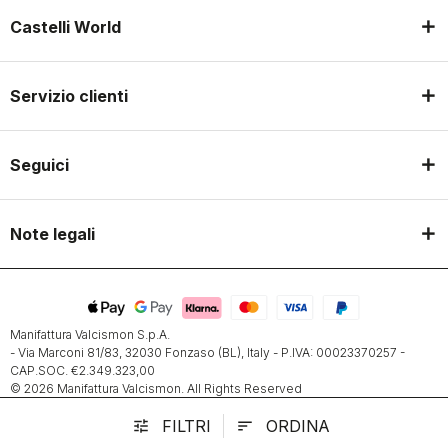
Castelli World
Servizio clienti
Seguici
Note legali
Manifattura Valcismon S.p.A.
- Via Marconi 81/83, 32030 Fonzaso (BL), Italy - P.IVA: 00023370257 -
CAP.SOC. €2.349.323,00
© 2026 Manifattura Valcismon. All Rights Reserved
FILTRI
ORDINA
tune
sort