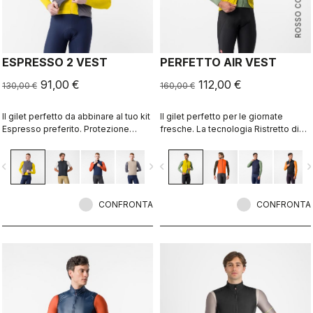
ROSSO CORSA
ESPRESSO 2 VEST
PERFETTO AIR VEST
91,00 €
112,00 €
130,00 €
160,00 €
Il gilet perfetto da abbinare al tuo kit
Il gilet perfetto per le giornate
Espresso preferito. Protezione
fresche. La tecnologia Ristretto di
antivento sul davanti, retro
Castelli è isolante e consente un
traspirante, completamente
flusso d’aria limitato per mantenere il
vigate_before
navigate_next
navigate_before
navigate_n
ripiegabile, 3 tasche, zip a doppia
corpo asciutto.
apertura.
CONFRONTA
CONFRONTA