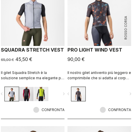
ROSSO CORSA
SQUADRA STRETCH VEST
PRO LIGHT WIND VEST
45,50 €
90,00 €
65,00 €
Il gilet Squadra Stretch è la
Il nostro gilet antivento più leggero e
soluzione semplice ma elegante per
comprimibile che si adatta al corpo
riparare il busto dal vento in
grazie alla schiena in tessuto
condizioni fresche, fornisce al
traspirante elasticizzato.
vigate_before
navigate_next
navigate_before
navigate_n
contempo una vestibilità aderente al
corpo e un'eccellente ventilazione.
CONFRONTA
CONFRONTA